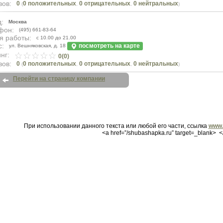
вов:
0
0 положительных
0 отрицательных
0 нейтральных
(
,
,
)
:
Москва
фон:
(495) 661-83-64
я работы:
с 10.00 до 21.00
с:
посмотреть на карте
ул. Вешняковская, д. 18
нг:
0(0)
вов:
0
0 положительных
0 отрицательных
0 нейтральных
(
,
,
)
Перейти на страницу компании
При использовании данного текста или любой его части, ссылка
www.
<a href=”/shubashapka.ru” target=_blank> <