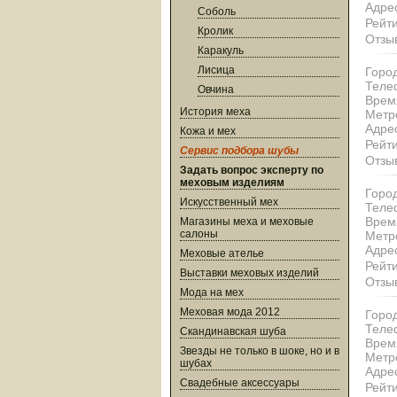
Адре
Соболь
Рейти
Кролик
Отзы
Каракуль
Лисица
Город
Теле
Овчина
Врем
История меха
Метр
Адре
Кожа и мех
Рейти
Сервис подбора шубы
Отзы
Задать вопрос эксперту по
меховым изделиям
Город
Искусственный мех
Теле
Врем
Магазины меха и меховые
салоны
Метр
Адре
Меховые ателье
Рейти
Выставки меховых изделий
Отзы
Мода на мех
Меховая мода 2012
Город
Теле
Скандинавская шуба
Врем
Звезды не только в шоке, но и в
Метр
шубах
Адре
Свадебные аксессуары
Рейти