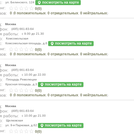
с:
посмотреть на карте
ул. Белинского, 124
нг:
0(0)
вов:
0
0 положительных
0 отрицательных
0 нейтральных
(
,
,
)
:
Москва
фон:
(495) 661-83-64
я работы:
с 9.00 до 21.30
о:
Комсомольская
с:
посмотреть на карте
Комсомольская площадь, д.6
нг:
0(0)
вов:
0
0 положительных
0 отрицательных
0 нейтральных
(
,
,
)
:
Москва
фон:
(495) 661-83-64
я работы:
с 10.00 до 22.00
о:
Площадь Революции
с:
посмотреть на карте
Красная площадь, д.3
нг:
0(0)
вов:
0
0 положительных
0 отрицательных
0 нейтральных
(
,
,
)
:
Москва
фон:
(495) 661-83-64
я работы:
с 10.00 до 21.00
о:
Щелковская
с:
посмотреть на карте
ул. 9-я Парковая, д.62
нг:
0(0)