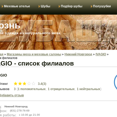
Меховые ателье
Шубы
Подбор шубы
Полушубки
ознь
й одежде из натурального меха.
ая
»
Магазины меха и меховые салоны
»
Нижний Новгород
»
IVAGIO
»
к филиалов
AGIO - список филиалов
AGIO
йтинг
3.4(3)
зывов
(
,
,
)
3
1 положительных
1 отрицательных
1 нейтральных
Добавить отзыв
:
Нижний Новгород
фон:
(831) 278-76-69
я работы:
с 10.00 до 21.00