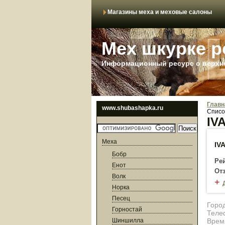
Магазины меха и меховые салоны
Мех шкурке р
Информационный ресурс о верхне
Главн
www.shubashapka.ru
Cписо
IV
Меха
IV
Бобр
Ре
Енот
От
Волк
+
Норка
Песец
Город
Горностай
Теле
Шиншилла
Врем