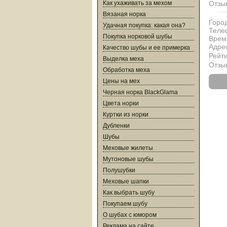
Как ухаживать за мехом
Отзы
Вязаная норка
Город
Удачная покупка: какая она?
Теле
Покупка норковой шубы
Врем
Адре
Качество шубы и ее примерка
Рейти
Выделка меха
Отзы
Обработка меха
Цены на мех
Черная норка BlackGlama
Цвета норки
Куртки из норки
Дубленки
Шубы
Меховые жилеты
Мутоновые шубы
Полушубки
Меховые шапки
Как выбрать шубу
Покупаем шубу
О шубах с юмором
Реклама на сайте