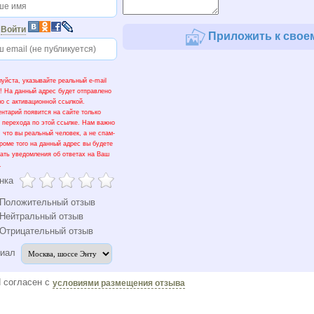
и
Войти
Приложить к своем
уйста, указывайте реальный e-mail
! На данный адрес будет отправлено
о с активационной ссылкой.
нтарий появится на сайте только
 перехода по этой ссылке. Нам важно
, что вы реальный человек, а не спам-
Кроме того на данный адрес вы будете
ать уведомления об ответах на Ваш
.
нка
Положительный отзыв
Нейтральный отзыв
Отрицательный отзыв
иал
 согласен с
условиями размещения отзыва