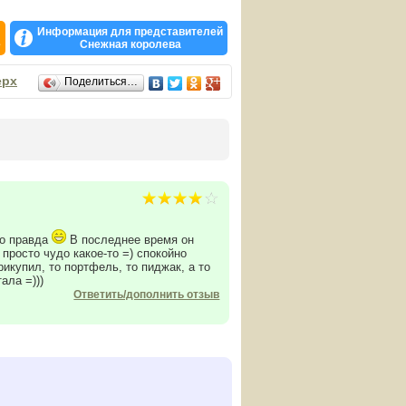
ональных наград:
Информация для представителей
е
Снежная королева
 экономики и общества — «Бренды России».
ерх
Поделиться…
то правда
В последнее время он
просто чудо какое-то =) спокойно
рикупил, то портфель, то пиджак, а то
ала =)))
Ответить/дополнить отзыв