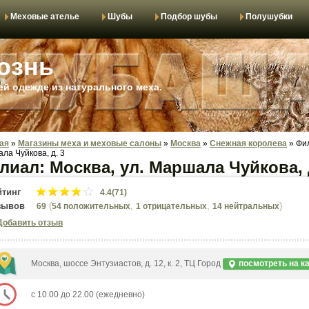
Меховые ателье
Шубы
Подбор шубы
Полушубки
ознь
й одежде из натурального меха.
ая
»
Магазины меха и меховые салоны
»
Москва
»
Снежная королева
»
Фил
ла Чуйкова, д. 3
лиал: Москва, ул. Маршала Чуйкова, 
йтинг
4.4(71)
зывов
(
,
,
)
69
54 положительных
1 отрицательных
14 нейтральных
Добавить отзыв
Москва, шоссе Энтузиастов, д. 12, к. 2, ТЦ Город
посмотреть на к
с 10.00 до 22.00 (ежедневно)