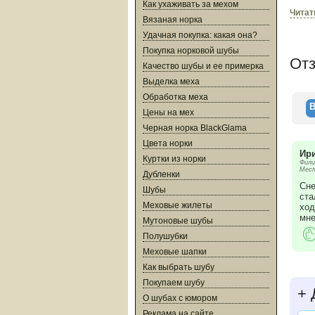
Как ухаживать за мехом
За вр
Читат
Вязаная норка
перво
титул
Удачная покупка: какая она?
награ
Покупка норковой шубы
награ
От
перво
Качество шубы и ее примерка
Выделка меха
Обработка меха
В
Цены на мех
Черная норка BlackGlama
Цвета норки
Ир
Куртки из норки
Фили
Мест
Дубленки
Сне
Шубы
ста
Меховые жилеты
ход
мне
Мутоновые шубы
Полушубки
Меховые шапки
Как выбрать шубу
Покупаем шубу
+
Д
О шубах с юмором
Реклама на сайте