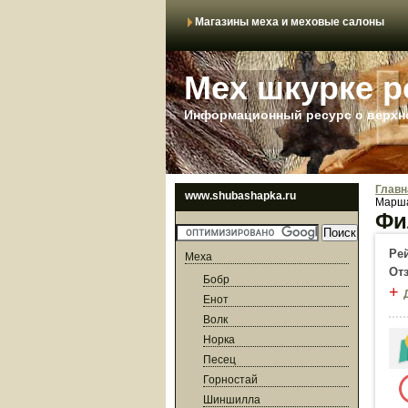
Магазины меха и меховые салоны
Мех шкурке р
Информационный ресурс о верхне
Главн
www.shubashapka.ru
Марша
Фи
Ре
Меха
От
Бобр
+
Енот
Волк
Норка
Песец
Горностай
Шиншилла