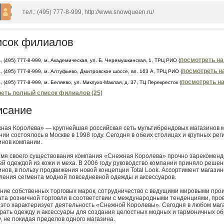
тел.: (495) 777-8-999, http://www.snowqueen.ru/
исок филиалов
посмотреть на
а
, (495) 777-8-999, м. Академическая, ул. Б. Черемушкинская, 1, ТРЦ РИО (
посмотреть н
а
, (495) 777-8-999, м. Алтуфьево, Дмитровское шоссе, вл. 163 А, ТРЦ РИО (
посмотреть на
а
, (495) 777-8-999, м. Беляево, ул. Миклухо-Маклая, д. 37, ТЦ Перекресток (
еть полный список филиалов (25)
исание
ная Королева» — крупнейшая российская сеть мультибрендовых магазинов м
нии состоялось в Москве в 1998 году. Сегодня в обеих столицах и крупных ре
инов компании.
емя своего существования компания «Снежная Королева» прочно зарекомендо
ей одеждой из кожи и меха. В 2006 году руководство компании приняло решен
инов, в пользу продвижения новой концепции Total Look. Ассортимент магази
ления сегмента модной повседневной одежды и аксессуаров.
ние собственных торговых марок, сотрудничество с ведущими мировыми про
та розничной торговли в соответствии с международными тенденциями, пр
 это характеризует деятельность «Снежной Королевы». Сегодня в любом ма
рать одежду и аксессуары для создания целостных модных и гармоничных об
у, не покидая пределов одного магазина.