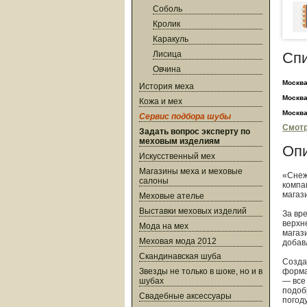
Соболь
Кролик
Каракуль
Лисица
Сп
Овчина
Москв
История меха
Москв
Кожа и мех
Москв
Сервис подбора шубы
Смотр
Задать вопрос эксперту по
меховым изделиям
Оп
Искусственный мех
Магазины меха и меховые
«Снеж
салоны
компа
магаз
Меховые ателье
Выставки меховых изделий
За вр
верхн
Мода на мех
магаз
Меховая мода 2012
добав
Скандинавская шуба
Созда
Звезды не только в шоке, но и в
форма
шубах
— все
подоб
Свадебные аксессуары
погод