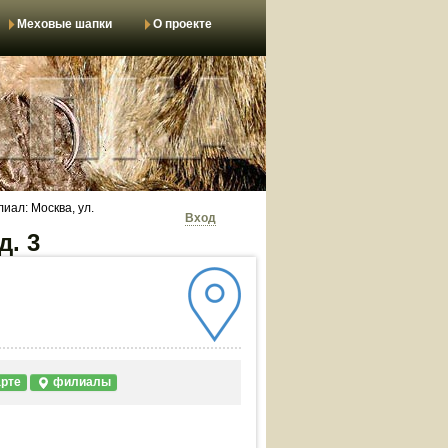
Меховые шапки
О проекте
иал: Москва, ул.
Вход
д. 3
арте
филиалы