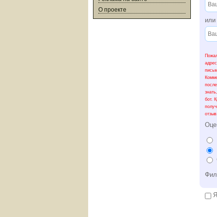
О проекте
ил
Пожал
адрес
письм
Комме
после
знать
бот. 
получ
отзыв
Оце
Фил
Я