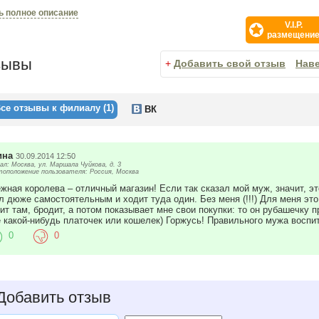
емя работы «Снежная Королева» была удостоена ряда престижных професси
ь полное описание
е место в номинации «Одежда для женщин» в конкурсе «Золотые Сети 2005»,
V.I.P.
 «Наиболее динамично развивающаяся компания»,
размещени
ды «За высокое качество» в конкурсе «Компания года»,
да за создание успешного российского бренда и вклад в развитие российской
зывы
е место в номинации «Одежда» в конкурсе «Золотые Сети 2008»
+
Добавить свой отзыв
Нав
се отзывы к филиалу (1)
ВК
ина
30.09.2014 12:50
ал: Москва, ул. Маршала Чуйкова, д. 3
оположение пользователя: Россия, Москва
жная королева – отличный магазин! Если так сказал мой муж, значит, э
л дюже самостоятельным и ходит туда один. Без меня (!!!) Для меня это 
ит там, бродит, а потом показывает мне свои покупки: то он рубашечку п
 какой-нибудь платочек или кошелек) Горжусь! Правильного мужа воспит
0
0
обавить отзыв