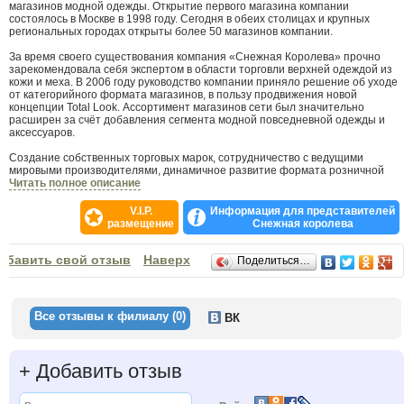
магазинов модной одежды. Открытие первого магазина компании
состоялось в Москве в 1998 году. Сегодня в обеих столицах и крупных
региональных городах открыты более 50 магазинов компании.
За время своего существования компания «Снежная Королева» прочно
зарекомендовала себя экспертом в области торговли верхней одеждой из
кожи и меха. В 2006 году руководство компании приняло решение об уходе
от категорийного формата магазинов, в пользу продвижения новой
концепции Total Look. Ассортимент магазинов сети был значительно
расширен за счёт добавления сегмента модной повседневной одежды и
аксессуаров.
Создание собственных торговых марок, сотрудничество с ведущими
мировыми производителями, динамичное развитие формата розничной
торговли в соответствии с международными тенденциями, проведение
Читать полное описание
масштабных рекламных кампаний — все это характеризует деятельность
«Снежной Королевы». Сегодня в любом магазине «Снежная Королева»
V.I.P.
Информация для представителей
можно подобрать одежду и аксессуары для создания целостных модных и
размещение
Снежная королева
гармоничных образов на разные случаи жизни и любую погоду, не покидая
пределов одного магазина.
Отзывы
обавить свой отзыв
Наверх
Поделиться…
За время работы «Снежная Королева» была удостоена ряда престижных
профессиональных наград:
первое место в номинации «Одежда для женщин» в конкурсе «Золотые
Сети 2005»,
Все отзывы к филиалу (0)
ВК
титул «Наиболее динамично развивающаяся компания»,
награды «За высокое качество» в конкурсе «Компания года»,
награда за создание успешного российского бренда и вклад в развитие
российской экономики и общества — «Бренды России».
+
Добавить отзыв
первое место в номинации «Одежда» в конкурсе «Золотые Сети 2008»