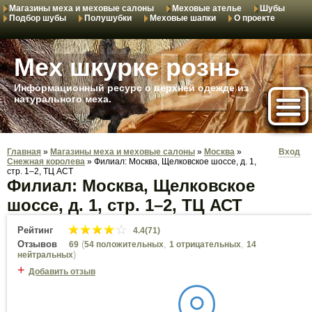
Магазины меха и меховые салоны
Меховые ателье
Шубы
Подбор шубы
Полушубки
Меховые шапки
О проекте
Мех шкурке рознь
Информационный ресурс о верхней одежде из
натурального меха.
Главная
»
Магазины меха и меховые салоны
»
Москва
»
Вход
Снежная королева
»
Филиал: Москва, Щелковское шоссе, д. 1,
стр. 1–2, ТЦ АСТ
Филиал: Москва, Щелковское
шоссе, д. 1, стр. 1–2, ТЦ АСТ
Рейтинг
4.4(71)
Отзывов
(
,
,
69
54 положительных
1 отрицательных
14
)
нейтральных
+
Добавить отзыв