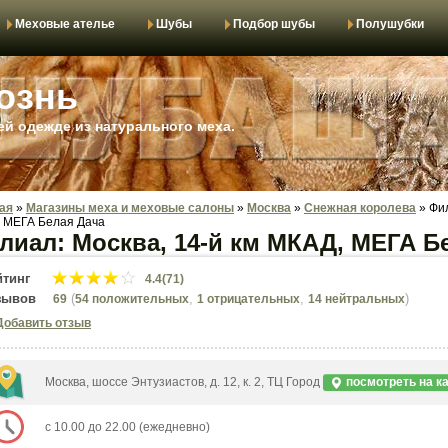
Меховые ателье
Шубы
Подбор шубы
Полушубки
ознь
й одежде из натурального меха.
ая
»
Магазины меха и меховые салоны
»
Москва
»
Снежная королева
»
Фил
 МЕГА Белая Дача
лиал: Москва, 14-й км МКАД, МЕГА Б
йтинг
4.4(71)
зывов
(
,
,
)
69
54 положительных
1 отрицательных
14 нейтральных
Добавить отзыв
Москва, шоссе Энтузиастов, д. 12, к. 2, ТЦ Город
посмотреть на к
с 10.00 до 22.00 (ежедневно)