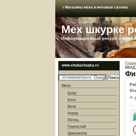
Магазины меха и меховые салоны
Мех шкурке р
Информационный ресурс о верхне
Главн
www.shubashapka.ru
МКАД,
Фи
Ре
Меха
От
Бобр
+
Енот
Волк
Норка
Песец
Горностай
Шиншилла