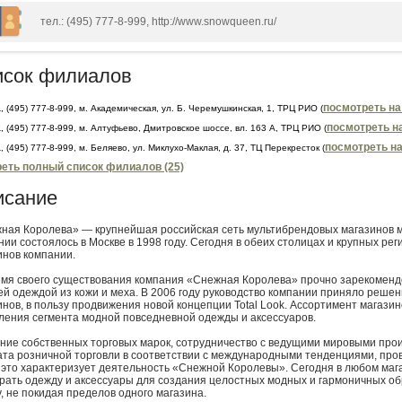
тел.: (495) 777-8-999, http://www.snowqueen.ru/
исок филиалов
посмотреть на
а
, (495) 777-8-999, м. Академическая, ул. Б. Черемушкинская, 1, ТРЦ РИО (
посмотреть н
а
, (495) 777-8-999, м. Алтуфьево, Дмитровское шоссе, вл. 163 А, ТРЦ РИО (
посмотреть на
а
, (495) 777-8-999, м. Беляево, ул. Миклухо-Маклая, д. 37, ТЦ Перекресток (
еть полный список филиалов (25)
исание
ная Королева» — крупнейшая российская сеть мультибрендовых магазинов м
нии состоялось в Москве в 1998 году. Сегодня в обеих столицах и крупных ре
инов компании.
емя своего существования компания «Снежная Королева» прочно зарекомендо
ей одеждой из кожи и меха. В 2006 году руководство компании приняло решен
инов, в пользу продвижения новой концепции Total Look. Ассортимент магази
ления сегмента модной повседневной одежды и аксессуаров.
ние собственных торговых марок, сотрудничество с ведущими мировыми про
та розничной торговли в соответствии с международными тенденциями, пр
 это характеризует деятельность «Снежной Королевы». Сегодня в любом ма
рать одежду и аксессуары для создания целостных модных и гармоничных об
у, не покидая пределов одного магазина.