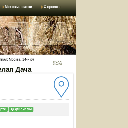
Меховые шапки
О проекте
иал: Москва, 14-й км
Вход
елая Дача
арте
филиалы