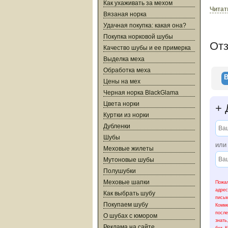
Как ухаживать за мехом
За вр
Читат
Вязаная норка
перво
титул
Удачная покупка: какая она?
награ
Покупка норковой шубы
награ
От
перво
Качество шубы и ее примерка
Выделка меха
Обработка меха
В
Цены на мех
Черная норка BlackGlama
Цвета норки
+
Д
Куртки из норки
Дубленки
Шубы
ил
Меховые жилеты
Мутоновые шубы
Полушубки
Меховые шапки
Пожал
адрес
Как выбрать шубу
письм
Покупаем шубу
Комме
после
О шубах с юмором
знать
Реклама на сайте