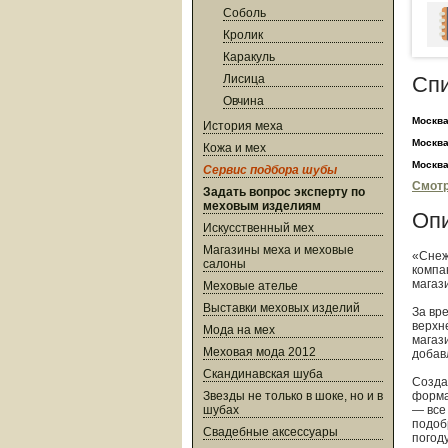
Соболь
Кролик
Каракуль
Лисица
Сп
Овчина
Москв
История меха
Москв
Кожа и мех
Москв
Сервис подбора шубы
Смотр
Задать вопрос эксперту по
меховым изделиям
Оп
Искусственный мех
Магазины меха и меховые
«Снеж
салоны
компа
магаз
Меховые ателье
Выставки меховых изделий
За вр
верхн
Мода на мех
магаз
Меховая мода 2012
добав
Скандинавская шуба
Созда
Звезды не только в шоке, но и в
форма
шубах
— все
подоб
Свадебные аксессуары
погод