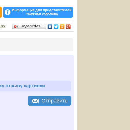
ональных наград:
Информация для представителей
е
Снежная королева
 экономики и общества — «Бренды России».
ерх
Поделиться…
у отзыву картинки
Отправить