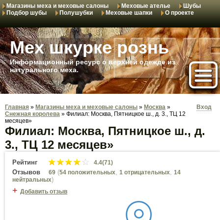
Магазины меха и меховые салоны
Меховые ателье
Шубы
Подбор шубы
Полушубки
Меховые шапки
О проекте
Мех шкурке рознь
Информационный ресурс о верхней одежде из
натурального меха.
Главная
»
Магазины меха и меховые салоны
»
Москва
»
Вход
Снежная королева
»
Филиал: Москва, Пятницкое ш., д. 3., ТЦ 12
месяцев»
Филиал: Москва, Пятницкое ш., д.
3., ТЦ 12 месяцев»
Рейтинг
4.4(71)
Отзывов
(
,
,
69
54 положительных
1 отрицательных
14
)
нейтральных
+
Добавить отзыв