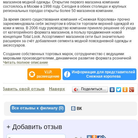
магазинов модной одежды. Открытие первого магазина компании
состоялось в Москве в 1998 году. Сегодня в обеих столицах и крупных
региональных городах открыты более 50 магазинов компании.
За время своего существования компания «Снежная Королева» прочно
зарекомендовала себя экспертом в области торговли верхней одеждой из
кожи и меха. В 2006 году руководство компании приняло решение об уходе
от категорийного формата магазинов, в пользу продвижения новой
концепции Total Look. Ассортимент магазинов сети был значительно
расширен за счёт добавления сегмента модной повседневной одежды и
аксессуаров.
Создание собственных торговых марок, сотрудничество с ведущими
мировыми производителями, динамичное развитие формата розничной
торговли в соответствии с международными тенденциями, проведение
Читать полное описание
масштабных рекламных кампаний — все это характеризует деятельность
«Снежной Королевы». Сегодня в любом магазине «Снежная Королева»
V.I.P.
Информация для представителей
можно подобрать одежду и аксессуары для создания целостных модных и
размещение
Снежная королева
гармоничных образов на разные случаи жизни и любую погоду, не покидая
пределов одного магазина.
Отзывы
обавить свой отзыв
Наверх
Поделиться…
За время работы «Снежная Королева» была удостоена ряда престижных
профессиональных наград:
первое место в номинации «Одежда для женщин» в конкурсе «Золотые
Сети 2005»,
Все отзывы к филиалу (0)
ВК
титул «Наиболее динамично развивающаяся компания»,
награды «За высокое качество» в конкурсе «Компания года»,
награда за создание успешного российского бренда и вклад в развитие
российской экономики и общества — «Бренды России».
+
Добавить отзыв
первое место в номинации «Одежда» в конкурсе «Золотые Сети 2008»