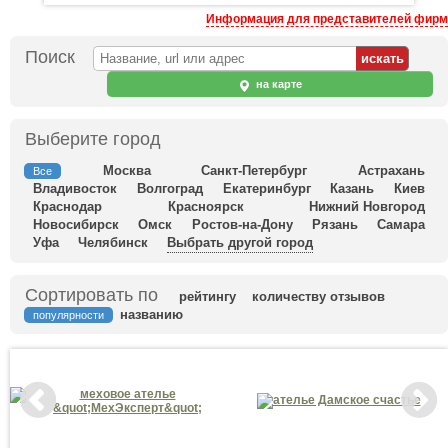
Информация для представителей фирм
Поиск
на карте
Выберите город
Москва
Санкт-Петербург
Астрахань
Все
Владивосток
Волгоград
Екатеринбург
Казань
Киев
Краснодар
Красноярск
Нижний Новгород
Новосибирск
Омск
Ростов-на-Дону
Рязань
Самара
Уфа
Челябинск
Выбрать другой город
Сортировать по
рейтингу
количеству отзывов
названию
популярности