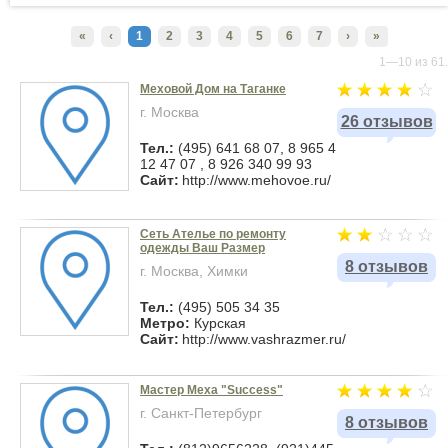
«
‹
1
2
3
4
5
6
7
›
»
1—10 из 61.
Меховой Дом на Таганке
г. Москва
26 отзывов
Тел.:
(495) 641 68 07, 8 965 4
12 47 07 , 8 926 340 99 93
Сайт:
http://www.mehovoe.ru/
Сеть Ателье по ремонту
одежды Ваш Размер
8 отзывов
г. Москва, Химки
Тел.:
(495) 505 34 35
Метро:
Курская
Сайт:
http://www.vashrazmer.ru/
Мастер Меха "Success"
г. Санкт-Петербург
8 отзывов