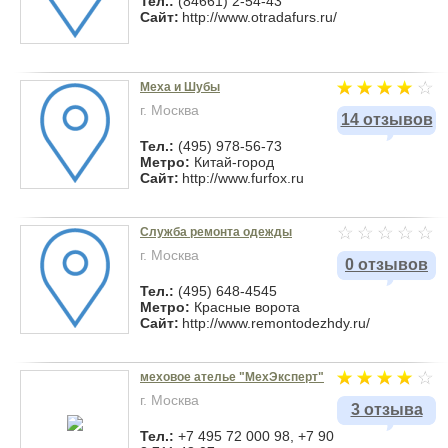
Тел.:
(84661) 2-54-43
Сайт:
http://www.otradafurs.ru/
Меха и Шубы
г. Москва
14 отзывов
Тел.:
(495) 978-56-73
Метро:
Китай-город
Сайт:
http://www.furfox.ru
Служба ремонта одежды
г. Москва
0 отзывов
Тел.:
(495) 648-4545
Метро:
Красные ворота
Сайт:
http://www.remontodezhdy.ru/
меховое ателье "МехЭксперт"
г. Москва
3 отзыва
Тел.:
+7 495 72 000 98, +7 90