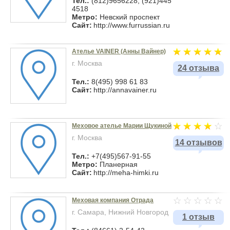
Тел.:
(812)9656228, (921)445
4518
Метро:
Невский проспект
Сайт:
http://www.furrussian.ru
Ателье VAINER (Анны Вайнер)
г. Москва
24 отзыва
Тел.:
8(495) 998 61 83
Сайт:
http://annavainer.ru
Меховое ателье Марии Щукиной
г. Москва
14 отзывов
Тел.:
+7(495)567-91-55
Метро:
Планерная
Сайт:
http://meha-himki.ru
Меховая компания Отрада
г. Самара, Нижний Новгород
1 отзыв