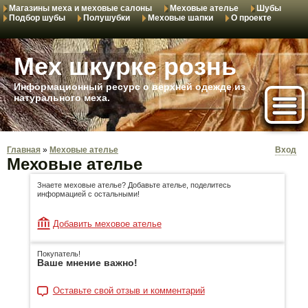
Магазины меха и меховые салоны
Меховые ателье
Шубы
Подбор шубы
Полушубки
Меховые шапки
О проекте
Мех шкурке рознь
Информационный ресурс о верхней одежде из
натурального меха.
Главная
»
Меховые ателье
Вход
Меховые ателье
Знаете меховые ателье? Добавьте ателье, поделитесь
информацией с остальными!
Добавить меховое ателье
Покупатель!
Ваше мнение важно!
Оставьте свой отзыв и комментарий