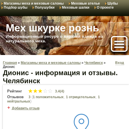
Магазины меха и меховые салоны
Меховые ателье
Шубы
Подбор шубы
Полушубки
Меховые шапки
О проекте
Мех шкурке рознь
Информационный ресурс о верхней одежде из
натурального меха.
Главная
»
Магазины меха и меховые салоны
»
Челябинск
»
Вход
Дионис
Дионис - информация и отзывы.
Челябинск
Рейтинг
3.4(4)
Отзывов
(
,
,
3
1 положительных
1 отрицательных
1
)
нейтральных
+
Добавить отзыв