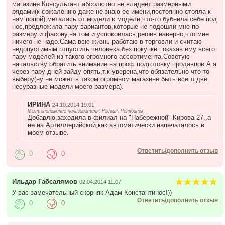
магазине.Консультант абсолютно не владеет размерными
рядами(к сожалению даже не знаю ее имени,постоянно стояла к
нам попой),металась от модели к модели,что-то бубнила себе под
нос,предложила пару вариантов,которые не подошли мне по
размеру и фасону,на том и успокоилась,решив наверно,что мне
ничего не надо.Сама всю жизнь работаю в торговли и считаю
недопустимым отпустить человека без покупки показав ему всего
пару моделей из такого огромного ассортимента.Советую
начальству обратить внимание на проф.подготовку продавцов.А я
через пару дней зайду опять,т.к уверена,что обязательно что-то
выберу(ну не может в таком огромном магазине быть всего две
несуразные модели моего размера).
ИРИНА
24.10.2014 19:01
Местоположение пользователя: Россия, Челябинск
Добавлю,заходила в филиал на "Набережной"-Кирова 27.,а
не на Артиллерийской,как автоматически напечаталось в
моем отзыве.
Ответить/дополнить отзыв
0
0
Ильдар Габсалямов
02.04.2014 11:07
У вас замечательный скорняк Адам Константинос!))
Ответить/дополнить отзыв
0
0