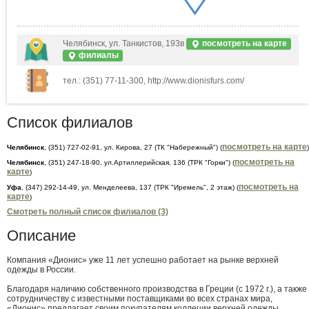
Челябинск, ул. Танкистов, 193в
посмотреть на карте
филиалы
тел.: (351) 77-11-300, http://www.dionisfurs.com/
Список филиалов
посмотреть на карте
Челябинск
, (351) 727-02-91, ул. Кирова, 27 (ТК "Набережный") (
)
посмотреть на
Челябинск
, (351) 247-18-90, ул.Артиллерийская, 136 (ТРК "Горки") (
карте
)
посмотреть на
Уфа
, (347) 292-14-49, ул. Менделеева, 137 (ТРК "Иремель", 2 этаж) (
карте
)
Смотреть полный список филиалов (3)
Описание
Компания «Дионис» уже 11 лет успешно работает на рынке верхней
одежды в России.
Благодаря наличию собственного производства в Греции (с 1972 г.), а также
сотрудничеству с известными поставщиками во всех странах мира,
«Дионис» предлагает своим покупателям коллеции верхней одежды