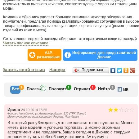
исключительно высокого качества, соответствующие мировым тенденциям
моды.
Компания «Дионис» уделяет большое внимание качеству обслуживания
покупателей, предлагая помощь квалифицированных сотрудников в выборе
товара, профессиональные консультации, сервисные услуги (ремонт, пошив
изделий из кожи и меха).
Сеть салонов верхней одежды «Дионис» - это практичные вещи на каждый
день. Сегодня мы готовы предложить Вам:
Читать полное описание
- Одежду из меха
- Верхнюю повседневную одежду (кожу, текстиль)
V.I.P.
Информация для представителей
- Верхнюю одежду для отдыха и спорта (текстиль)
размещение
Дионис
- Аксессуары
- Головные уборы
Отзывы
обавить свой отзыв
Наверх
Поделиться…
3
1
1
1
Все
Полезн
Положит
Отрицат
Нейтр
ВК
Ирина
24.10.2014 18:56
Филиал: Челябинск, ул.Артиллерийская, 136 (ТРК "Горки")
Местоположение пользователя: Россия, Челябинск
В который раз убеждаюсь,что все зависит от консультанта.Можно
иметь две модели и успешно торговать, а можно огромный
ассортимент и не продавать.Зашла сегодня в Дионис с твердым
желанием купить себе обнову,и оставить № сумму в