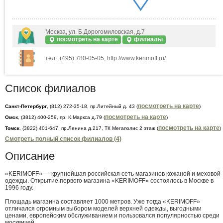
Москва, ул. Б.Дорогомиловская, д.7
посмотреть на карте
филиалы
тел.: (495) 780-05-05, http://www.kerimoff.ru/
Список филиалов
посмотреть на карте
Санкт-Петербург
, (812) 272-35-18, пр.Литейный д. 43 (
)
посмотреть на карте
Омск
, (3812) 400-259, пр. К.Маркса д.79 (
)
посмотреть на карте
Томск
, (3822) 401-647, пр.Ленина д.217, ТК Мегаполис 2 этаж (
)
Смотреть полный список филиалов (4)
Описание
«KERIMOFF» — крупнейшая российская сеть магазинов кожаной и меховой
одежды. Открытие первого магазина «KERIMOFF» состоялось в Москве в
1996 году.
Площадь магазина составляет 1000 метров. Уже тогда «KERIMOFF»
отличался огромным выбором моделей верхней одежды, выгодными
ценами, европейским обслуживанием и пользовался популярностью среди
москвичей.