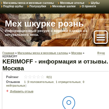
Магазины меха и меховые салоны
Меховые ателье
Шубы
Подбор шубы
Полушубки
Меховые шапки
О проекте
Мех шкурке рознь
Информационный ресурс о верхней одежде из
натурального меха.
Главная
»
Магазины меха и меховые салоны
»
Москва
»
Вход
KERIMOFF
KERIMOFF - информация и отзывы.
Москва
Рейтинг
0(1)
Отзывов
(
,
,
1
0 положительных
1 отрицательных
0
)
нейтральных
+
Добавить отзыв