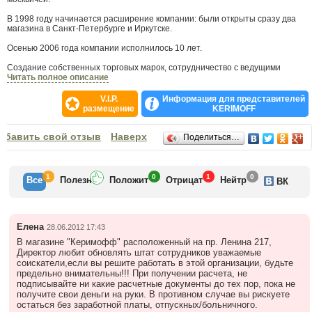
В 1998 году начинается расширение компании: были открыты сразу два
магазина в Санкт-Петербурге и Иркутске.
Осенью 2006 года компании исполнилось 10 лет.
Создание собственных торговых марок, сотрудничество с ведущими
мировыми производителями, динамичное развитие формата розничной
Читать полное описание
торговли в соответствии с международными тенденциями, проведение
масштабных рекламных кампаний — все это характеризует деятельность
V.I.P.
Информация для представителей
«KERIMOFF».
размещение
KERIMOFF
Сегодня «KERIMOFF» — это пять магазинов площадью от 1 000 кв.м. в
Отзывы
обавить свой отзыв
Москве, Санкт-Петербурге, Омске, Томске, Иркутске.
Наверх
Поделиться…
1
0
1
0
Все
Полезн
Положит
Отрицат
Нейтр
ВК
Елена
28.06.2012 17:43
В магазине "Керимофф" расположенный на пр. Ленина 217,
Директор любит обновлять штат сотрудников уважаемые
соискатели,если вы решите работать в этой организации, будьте
предельно внимательны!!! При получении расчета, не
подписывайте ни какие расчетные документы до тех пор, пока не
получите свои деньги на руки. В противном случае вы рискуете
остаться без заработной платы, отпускных/больничного.