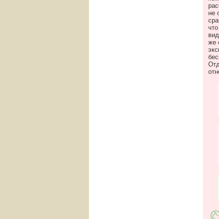
рас
не 
сра
что
вид
же 
экс
бес
Отд
отн