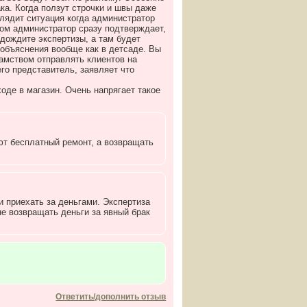
ака. Когда ползут строчки и швы даже
глядит ситуация когда администратор
зом администратор сразу подтверждает,
подождите экспертизы, а там будет
 объяснения вообще как в детсаде. Вы
хамством отправлять клиентов на
его представитель, заявляет что
оде в магазин. Очень напрягает такое
ют бесплатный ремонт, а возвращать
и приехать за деньгами. Экспертиза
не возвращать деньги за явный брак
Ответить/дополнить отзыв