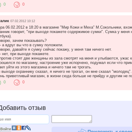
0
0
талик
07.02.2012 10:12
ра 06.02.2012 в 18:20 в магазине "Мир Кожи и Меха" М.Сокольники, вхо
анник говорит, "при выходе покажете содержимое сумки". Сумка у меня
тбука).
оворю, зачем показывать?
- а вдруг вы что в сумку положили.
оворю, давайте я сумку сейчас покажу, у меня там ничего нет.
- нет, при выходе покажете.
против стоят две женщины из зала смотрят на меня и улыбаются, ужас к
рошелся по магазину, настроение уже испорчено, подумал если что прим
ил уйти из этого магазина и ничего там не трогать.
 выходе охраннику сказал, я ничего не трогал, он мне сказал "молодец".
нь приветливый магазин, в жизни сюда больше не прийду и другим не п
0
0
обавить отзыв
и
Войти
Приложить к своем