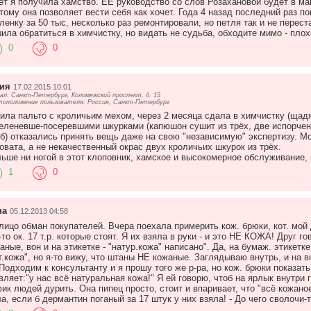
ет я получила хамство. ЕЕ руководство со слов Розахановой будет в маг
тому она позволяет вести себя как хочет. Года 4 назад последний раз 
ленку за 50 тыс, несколько раз ремонтировали, но петля так и не перес
ила обратиться в химчистку, но видать не судьба, обходите мимо - пло
0
0
ия
17.02.2015 10:01
ал: Санкт-Петербург, Коломяжский проспект, д. 15
оположение пользователя: Россия, Санкт-Петербург
ила пальто с кроличьим мехом, через 2 месяца сдала в химчистку (щад
еленевше-посеревшими шкурками (капюшон сушит из трёх, две испорчены
б) отказались принять вещь даже на свою "независимую" экспертизу. М
овата, а не некачественный окрас двух кроличьих шкурок из трёх.
ьше ни ногой в этот клоповник, хамское и высокомерное обслуживание, 
1
0
на
05.12.2013 04:58
лицо обман покупателей. Вчера поехала примерить кож. брюки, кот. мой 
-то ок. 17 т.р. которые стоят. Я их взяла в руки - и это НЕ КОЖА! Друг г
аные, вон и на этикетке - "натур.кожа" написано". Да, на бумаж. этикетк
т.кожа", но я-то вижу, что штаны НЕ кожаные. Заглядываю внутрь, и на 
) Подходим к консультанту и я прошу того же р-ра, но кож. брюки показа
вляет:"у нас всё натуральная кожа!" Я ей говорю, чтоб на ярлык внутри
ик людей дурить. Она пипец просто, стоит и впаривает, что "всё кожаное
а, если б дермантин поганый за 17 штук у них взяла! - До чего сволочи-