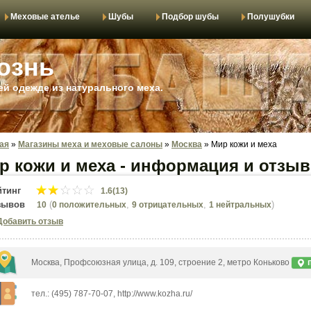
Меховые ателье
Шубы
Подбор шубы
Полушубки
ознь
й одежде из натурального меха.
ая
»
Магазины меха и меховые салоны
»
Москва
»
Мир кожи и меха
р кожи и меха - информация и отзы
йтинг
1.6(13)
зывов
(
,
,
)
10
0 положительных
9 отрицательных
1 нейтральных
Добавить отзыв
Москва, Профсоюзная улица, д. 109, строение 2, метро Коньково
п
тел.: (495) 787-70-07, http://www.kozha.ru/