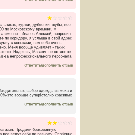
льниках, куртки, дубленки, шубы, все
.00 по Московскому времени, м.
 а именно - Иванов Алексей, попросил
лее по коридору, я услыша в свой адрес
умку с коньками, вел себя очень
но. Меня вообще удивляет - таких
пателю. Надеюсь, Магазин не останется
 из-за непрофессионального персонала.
Ответить/дополнить отзыв
обходительные,выбор одежды из меха и
70%-это вообще супер!столко красивых
Ответить/дополнить отзыв
 магазин. Продали бракованную
ра все ведут себя по разному. Особенно