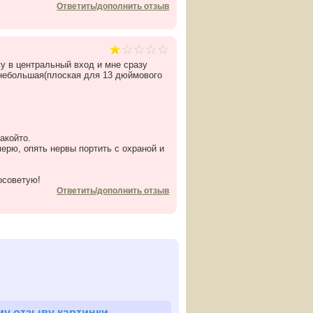
Ответить/дополнить отзыв
жу в центральный вход и мне сразу
 небольшая(плоская для 13 дюймового
акойто.
ерю, опять нервы портить с охраной и
осоветую!
Ответить/дополнить отзыв
у отзыву картинки