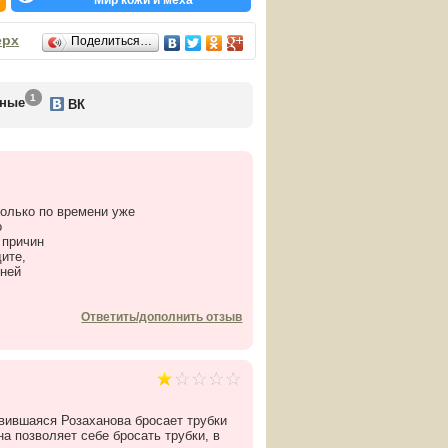
е
Мир кожи и меха
ерх
Поделиться…
1
ьные
ВК
орговый Олимп».
 верхней одежды из кожи и меха.
колько по времени уже
о
 причин
ите,
дней
Ответить/дополнить отзыв
вившаяся Розаханова бросает трубки
на позволяет себе бросать трубки, в