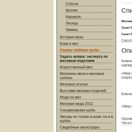
Соболь
Сп
Кролик
Каракуль
Москв
Лисица
Санкт-
Овчина
Санкт-
История меха
Смотр
Кожа и мех
Оп
Сервис подбора шубы
Задать вопрос эксперту по
меховым изделиям
Компа
одежд
Искусственный мех
«Мир 
Магазины меха и меховые
покуп
салоны
Меховые ателье
Выставки меховых изделий
Ключе
Мода на мех
Меховая мода 2012
«Мир 
Скандинавская шуба
Звезды не только в шоке, но и в
Огром
шубах
Все р
Читат
Больш
Свадебные аксессуары
Новые