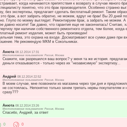
страивает, когда начинаются препятствия к возврату в случае явного бр
специалисту понятно, что это брак производителя. Особенно странно вы
зу, без экспертизы, предлагает сделать бесплатный ремонт. Таким обра
 это брак, а вот забрать обратно, не можем, вдруг не брак! Вы 20 дней 
но. Глупо по моему выглядит. Ремонтируем брак, а забрать не можем. А
ее давно носите! Так давно, что гарантия еще не закончилась! Считаю, 
пертизу при наличии собственного ремонтного отдела, тем более, когда 
платный ремонт изделия, может быть произведен!
ельная тема, это охрана на входе. Досматривают все сумки даже при вх
ошение. Не рекомендую МКМ в Сокольниках.
Анюта
08.12.2014 17:31
Местоположение пользователя: Россия, Москва
Скажите, как разрешился ваш вопрос? у меня та же история. предлага
деньги отказываются - только через их "независимую" экспертизу...
Андрей
08.12.2014 22:52
Местоположение пользователя: Россия, Москва
В моем случае, мне позвонили из магазина через три дня и предложил
не состоялась. Непонятно только зачем трепать нервы покупателям и 
сразу???
Анюта
08.12.2014 23:26
Местоположение пользователя: Россия, Москва
Спасибо, Андрей, за ответ
0
0