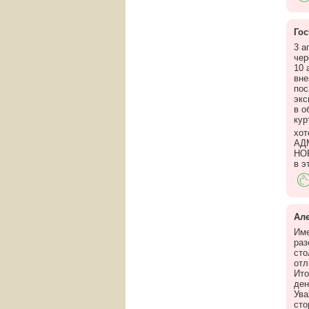
Гос
3 а
чер
10 
вне
пос
экс
в о
кур
хот
АД
НО
в э
Ал
Име
раз
сто
отл
Ито
ден
Ува
сто