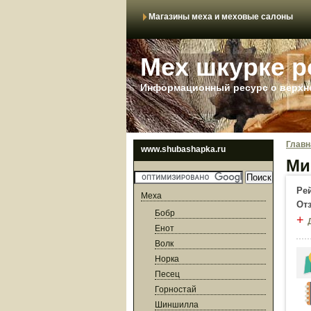
Магазины меха и меховые салоны
Мех шкурке р
Информационный ресурс о верхне
Главн
www.shubashapka.ru
Ми
Ре
Меха
От
Бобр
+
Енот
Волк
Норка
Песец
Горностай
Шиншилла