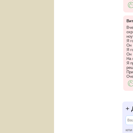
Ви
Вче
охр
ноу
Я г
Он 
Я г
Он 
На 
Я п
реш
При
Оче
+
Д
ил