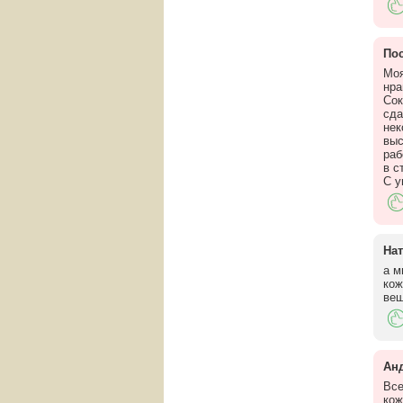
По
Моя
нра
Сок
сда
нек
выс
раб
в с
С у
На
а м
кож
вещ
Ан
Все
кож