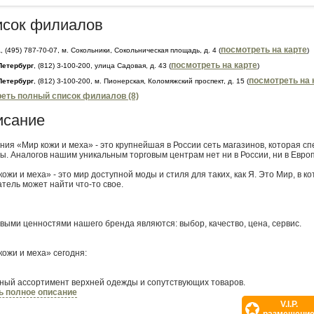
исок филиалов
посмотреть на карте
а
, (495) 787-70-07, м. Сокольники, Сокольническая площадь, д. 4 (
)
посмотреть на карте
Петербург
, (812) 3-100-200, улица Садовая, д. 43 (
)
посмотреть на 
Петербург
, (812) 3-100-200, м. Пионерская, Коломяжский проспект, д. 15 (
еть полный список филиалов (8)
исание
ния «Мир кожи и меха» - это крупнейшая в России сеть магазинов, которая 
ы. Аналогов нашим уникальным торговым центрам нет ни в России, ни в Европ
кожи и меха» - это мир доступной моды и стиля для таких, как Я. Это Мир, в
атель может найти что-то свое.
выми ценностями нашего бренда являются: выбор, качество, цена, сервис.
кожи и меха» сегодня:
ный ассортимент верхней одежды и сопутствующих товаров.
азмеры и цвета, различные виды и отделки кожи и меха.
ь полное описание
ой выбор эксклюзивных моделей.
V.I.P.
 коллекции в течение всего года.