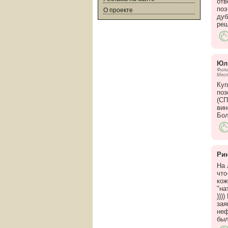
отв
поэ
О проекте
дуб
реш
Юл
Фили
Мест
Куп
поз
(СП
вин
Бол
Ри
На 
что
кож
"на
)))
зая
неф
был