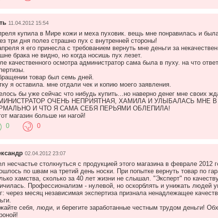
ть
11.04.2012 15:54
преля купила в Мире кожи и меха пуховик. вещь мне понравилась и был
ез три дня полез страшно пух с внутренней стороны!
апреля я его принесла с требованием вернуть мне деньги за некачествен
шне брака не видно, но когда носишь пух лезет.
ле качественного осмотра администратор сама была в пуху. на что ответ
пертизы.
бращении товар был семь дней.
тку я оставила. мне отдали чек и копию моего заявления.
елось бы уже сейчас что нибудь купить...но наверно денег мне своих ж
МИНИСТРАТОР ОЧЕНЬ НЕПРИЯТНАЯ, ХАМИЛА И УЛЫБАЛАСЬ МНЕ В 
РМАЛЬНО И ЧТО Я САМА СЕБЯ ПЕРЬЯМИ ОБЛЕПИЛА!
тот магазин больше ни нагой!
0
0
ександр
02.04.2012 23:07
л несчастье столкнуться с продукцией этого магазина в феврале 2012 г
ошлось по швам на третий день носки. При попытке вернуть товар по га
лько хамства, сколько за 40 лет жизни не слышал. "Эксперт" по качест
ичилась. Профессионализм - нулевой, но оскорблять и унижать людей у
г: через месяц независимая экспертиза признала ненадлежащее качеств
ьги.
жайте себя, люди, и берегите заработанные честным трудом деньги! Об
роной!