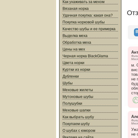
Как ухаживать за мехом
Возмо
Беспл
Вязаная норка
От
Гаран
Удачная покупка: какая она?
Выгод
Уютны
Покупка норковой шубы
Качество шубы и ее примерка
В
Выделка меха
Компа
Обработка меха
Лауре
Цены на мех
Лауре
Ан
Лауре
Черная норка BlackGlama
Фили
Мест
Цвета норки
Партн
м. 
вис
Куртки из норки
тов
Дубленки
не 
Шубы
буд
обя
Меховые жилеты
сто
Мутоновые шубы
Полушубки
Меховые шапки
Ал
Как выбрать шубу
Фили
Покупаем шубу
Мест
Ужа
О шубах с юмором
не 
Реклама на сайте