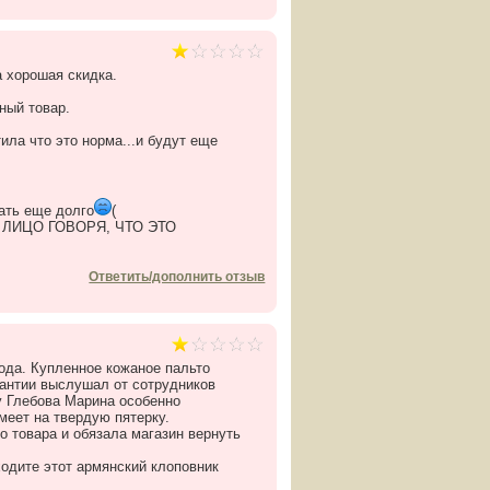
а хорошая скидка.
ный товар.
ила что это норма...и будут еще
дать еще долго
(
ЛИЦО ГОВОРЯ, ЧТО ЭТО
Ответить/дополнить отзыв
ода. Купленное кожаное пальто
рантии выслушал от сотрудников
ву Глебова Марина особенно
меет на твердую пятерку.
о товара и обязала магазин вернуть
ходите этот армянский клоповник