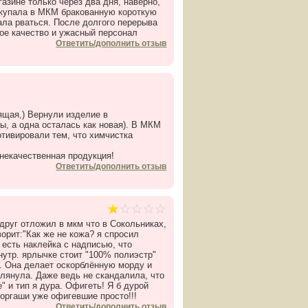
азине только через два дня, наверно,
покупала в МКМ бракованную короткую
тала рваться. После долгого перерыва
хое качество и ужасный персонал
Ответить/дополнить отзыв
ящая,) Вернули изделие в
, а одна осталась как новая). В МКМ
отивировали тем, что химчистка
некачественная продукция!
Ответить/дополнить отзыв
друг отложил в мкм что в Сокольниках,
оворит:"Как же не кожа? я спросил
е есть наклейка с надписью, что
внутр. ярлычке стоит "100% полиэстр"
ть. Она делает оскорблённую морду и
 глянула. Даже ведь не скандалила, что
" и тип я дура. Офигеть! Я б дурой
торгаши уже офигевшие просто!!!
Ответить/дополнить отзыв