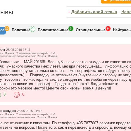
размещени
жность приобретать товары в кредит на самых выгодных условиях.
атные сервисные услуги для наших клиентов.
зывы
тированно качественный товар, имеющий сертификат соответствия.
+
Добавить свой отзыв
Нав
ная дисконтная программа для постоянных покупателей.
е комфортные магазины со своими автостоянками и кафе.
10
0
9
се
Полезн
ые
Положит
ельные
Отрицат
ельные
Нейтр
ал
ния отмечена наградами:
ат номинации «Fashion Brand» – World Fashion Awards 2008.
ат номинации «За высокое качество и доверие покупателей» - «Российский т
тон
25.05.2016 16:11
ат премии Hyperestate Awards в номинации Крупнейшей в России гипермаркет
ал: Москва, Сокольническая площадь, д. 4
оположение пользователя: Россия, Москва
ер года ЗАО «Банк Русский Стандарт».
Сокольники....МАЙ 2016!!!! Все шубы не известно откуда и не известно с
ят...ужасного качества (мех лезет, мездра пересушена).... Информацию 
аре можно получить только со слов.... Нет сертификатов (найдут тысячу
предоставить).... Подкладку не отпарывают (внутреннюю сторону не увид
ут говорить что мастера из ателье сегодня нет, но якобы он через пару 
зательно появится - вранье)... Продают на "лоха"! Люди обходите
роной это мерзкое место! Цените свои нервы, время и деньги!
0
0
ександра
23.05.2015 21:49
ал: Москва, Сокольническая площадь, д. 4
оположение пользователя: Россия, Москва
сное отношение к клиентам. По телефону 495 7877007 работкик предста
ответив на вопросы. После того, как я перезвонила и спросила, почему о