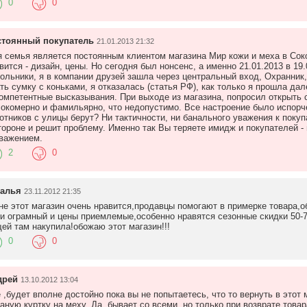
0
0
стоянный покупатель
21.01.2013 21:32
 семья является постоянным клиентом магазина Мир кожи и меха в Соко
вится - дизайн, цены. Но сегодня был нонсенс, а именно 21.01.2013 в 19
ольники, я в компании друзей зашла через центральный вход, Охранник,
ть сумку с коньками, я отказалась (статья РФ), как только я прошла да
омпетентные высказывания. При выходе из магазина, попросил открыть с
окомерно и фамильярно, что недопустимо. Все настроение было испорче
отников с улицы берут? Ни тактичности, ни банального уважения к поку
тороне и решит проблему. Именно так Вы теряете имидж и покупателей -
важением.
2
0
талья
23.11.2012 21:35
не этот магазин очень нравится,продавцы помогают в примерке товара,
и ограмный и цены приемлемые,особенно нравятся сезонные скидки 50-
ей там накупила!обожаю этот магазин!!!
0
0
дрей
13.10.2012 13:04
 ,будет вполне достойно пока вы не попытаетесь, что то вернуть в этот
аную куртку на меху. Да, бывает со всеми, но только при возврате това