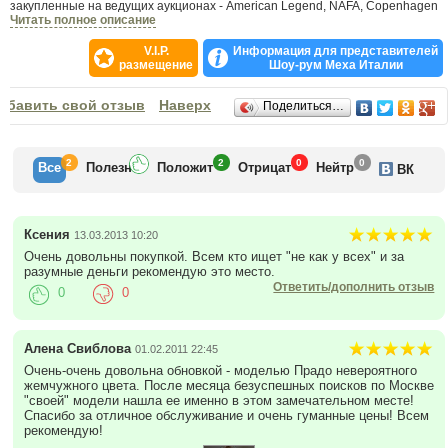
закупленные на ведущих аукционах - American Legend, NAFA, Copenhagen
furs, SAGA. Великолепные лекала, доводящие модель до совершенства.
Читать полное описание
Лимитированный выпуск - каждая модель выпускается максимальным
тиражом в 50 экземпляров. Отделки шиншиллой, соболем и рысью.
V.I.P.
Информация для представителей
Подкладка из натурального шелка, отделанная стразами SWAROVSKI.
размещение
Шоу-рум Меха Италии
Пояса из драгоценной кожи рептилий и крокодила. Такая шуба не только
подчеркнет Ваш статус, но и позволит почувствовать себя королевой в
Отзывы
обавить свой отзыв
любых, даже самых высоких кругах.
Наверх
Поделиться…
Особая наша гордость - большой выбор шуб из элитных сортов норки и из
норки редких цветовых мутаций, которые из-за высокой цены практически
не закупаются рядовыми московскими меховыми салонами.
2
2
0
0
Все
Полезн
Положит
Отрицат
Нейтр
ВК
Ксения
13.03.2013 10:20
Очень довольны покупкой. Всем кто ищет "не как у всех" и за
разумные деньги рекомендую это место.
Ответить/дополнить отзыв
0
0
Алена Свиблова
01.02.2011 22:45
Очень-очень довольна обновкой - моделью Прадо невероятного
жемчужного цвета. После месяца безуспешных поисков по Москве
"своей" модели нашла ее именно в этом замечательном месте!
Спасибо за отличное обслуживание и очень гуманные цены! Всем
рекомендую!