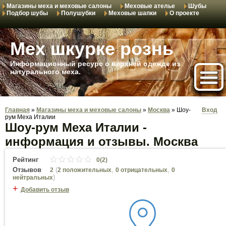
Магазины меха и меховые салоны
Меховые ателье
Шубы
Подбор шубы
Полушубки
Меховые шапки
О проекте
Мех шкурке рознь
Информационный ресурс о верхней одежде из
натурального меха.
Главная
»
Магазины меха и меховые салоны
»
Москва
»
Шоу-
Вход
рум Меха Италии
Шоу-рум Меха Италии -
информация и отзывы. Москва
Рейтинг
0(2)
Отзывов
(
,
,
2
2 положительных
0 отрицательных
0
)
нейтральных
+
Добавить отзыв