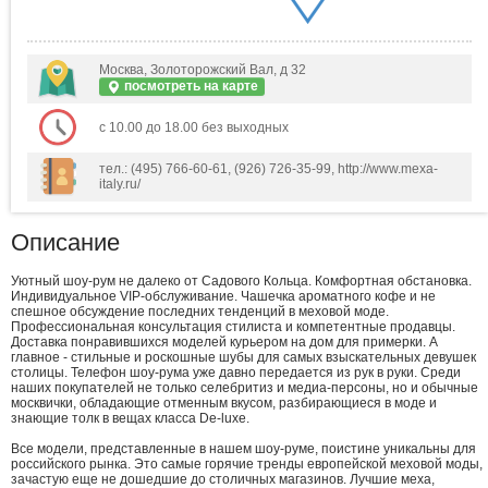
Москва, Золоторожский Вал, д 32
посмотреть на карте
с 10.00 до 18.00 без выходных
тел.: (495) 766-60-61, (926) 726-35-99, http://www.mexa-
italy.ru/
Описание
Уютный шоу-рум не далеко от Садового Кольца. Комфортная обстановка.
Индивидуальное VIP-обслуживание. Чашечка ароматного кофе и не
спешное обсуждение последних тенденций в меховой моде.
Профессиональная консультация стилиста и компетентные продавцы.
Доставка понравившихся моделей курьером на дом для примерки. А
главное - стильные и роскошные шубы для самых взыскательных девушек
столицы. Телефон шоу-рума уже давно передается из рук в руки. Среди
наших покупателей не только селебритиз и медиа-персоны, но и обычные
москвички, обладающие отменным вкусом, разбирающиеся в моде и
знающие толк в вещах класса De-luxe.
Все модели, представленные в нашем шоу-руме, поистине уникальны для
российского рынка. Это самые горячие тренды европейской меховой моды,
зачастую еще не дошедшие до столичных магазинов. Лучшие меха,