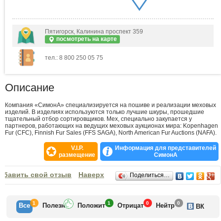
Пятигорск, Калинина проспект 359
посмотреть на карте
тел.: 8 800 250 05 75
Описание
Компания «СимонА» специализируется на пошиве и реализации меховых
изделий. В изделиях используются только лучшие шкуры, прошедшие
тщательный отбор сортировщиков. Мех, специально закупается у
партнеров, работающих на ведущих меховых аукционах мира: Kopenhagen
Fur (CFC), Finnish Fur Sales (FFS SAGA), North American Fur Auctions (NAFA).
V.I.P.
Информация для представителей
размещение
СимонА
Отзывы
обавить свой отзыв
Наверх
Поделиться…
1
1
0
0
Все
Полезн
Положит
Отрицат
Нейтр
ВК