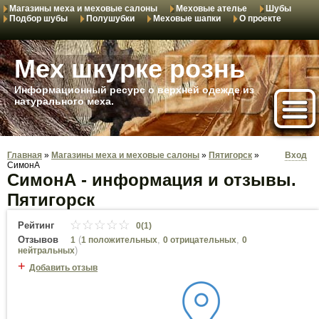
Магазины меха и меховые салоны
Меховые ателье
Шубы
Подбор шубы
Полушубки
Меховые шапки
О проекте
Мех шкурке рознь
Информационный ресурс о верхней одежде из
натурального меха.
Главная
»
Магазины меха и меховые салоны
»
Пятигорск
»
Вход
СимонА
СимонА - информация и отзывы.
Пятигорск
Рейтинг
0(1)
Отзывов
(
,
,
1
1 положительных
0 отрицательных
0
)
нейтральных
+
Добавить отзыв