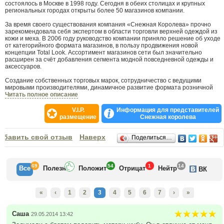
состоялось в Москве в 1998 году. Сегодня в обеих столицах и крупных
региональных городах открыты более 50 магазинов компании.
За время своего существования компания «Снежная Королева» прочно
зарекомендовала себя экспертом в области торговли верхней одеждой из
кожи и меха. В 2006 году руководство компании приняло решение об уходе
от категорийного формата магазинов, в пользу продвижения новой
концепции Total Look. Ассортимент магазинов сети был значительно
расширен за счёт добавления сегмента модной повседневной одежды и
аксессуаров.
Создание собственных торговых марок, сотрудничество с ведущими
мировыми производителями, динамичное развитие формата розничной
торговли в соответствии с международными тенденциями, проведение
Читать полное описание
масштабных рекламных кампаний — все это характеризует деятельность
«Снежной Королевы». Сегодня в любом магазине «Снежная Королева»
V.I.P.
Информация для представителей
можно подобрать одежду и аксессуары для создания целостных модных и
размещение
Снежная королева
гармоничных образов на разные случаи жизни и любую погоду, не покидая
пределов одного магазина.
Отзывы
обавить свой отзыв
Наверх
Поделиться…
За время работы «Снежная Королева» была удостоена ряда престижных
профессиональных наград:
первое место в номинации «Одежда для женщин» в конкурсе «Золотые
Сети 2005»,
69
54
1
14
Все
Полезн
Положит
Отрицат
Нейтр
ВК
титул «Наиболее динамично развивающаяся компания»,
награды «За высокое качество» в конкурсе «Компания года»,
награда за создание успешного российского бренда и вклад в развитие
«
‹
1
2
3
4
5
6
7
›
»
российской экономики и общества — «Бренды России».
первое место в номинации «Одежда» в конкурсе «Золотые Сети 2008»
Саша
29.05.2014 13:42