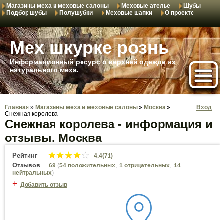
Магазины меха и меховые салоны
Меховые ателье
Шубы
Подбор шубы
Полушубки
Меховые шапки
О проекте
Мех шкурке рознь
Информационный ресурс о верхней одежде из
натурального меха.
Главная
»
Магазины меха и меховые салоны
»
Москва
»
Вход
Снежная королева
Снежная королева - информация и
отзывы. Москва
Рейтинг
4.4(71)
Отзывов
(
,
,
69
54 положительных
1 отрицательных
14
)
нейтральных
+
Добавить отзыв