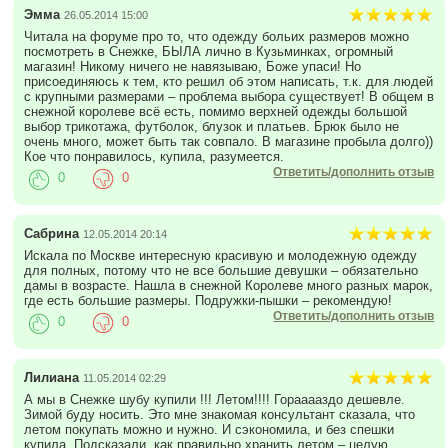
Эмма
26.05.2014 15:00
Читала на форуме про то, что одежду больих размеров можно
посмотреть в Снежке, БЫЛА лично в Кузьминках, огромный
магазин! Никому ничего не навязываю, Боже упаси! Но
присоединяюсь к тем, кто решил об этом написать, т.к. для людей
с крупными размерами – проблема выбора существует! В общем в
снежной королеве всё есть, помимо верхней одежды большой
выбор трикотажа, футболок, блузок и платьев. Брюк было не
очень много, может быть так совпало. В магазине пробыла долго))
Кое что понравилось, купила, разумеется.
Ответить/дополнить отзыв
0
0
Сабрина
12.05.2014 20:14
Искала по Москве интересную красивую и молодежную одежду
для полных, потому что не все большие девушки – обязательно
дамы в возрасте. Нашла в снежной Королеве много разных марок,
где есть большие размеры. Подружки-пышки – рекомендую!
Ответить/дополнить отзыв
0
0
Лилиана
11.05.2014 02:29
А мы в Снежке шубу купили !!! Летом!!!! Горааааздо дешевле.
Зимой буду носить. Это мне знакомая консультант сказала, что
летом покупать можно и нужно. И сэкономила, и без спешки
купила. Подсказали, как правильно хранить летом – целую