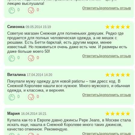
лекцию выслушала!
Ответить/дополнить отзыв
0
0
Симонка
09.05.2014 15:19
Советую магазин Снежная для полненьких девушек. Редко где
продается для полных человеческая одежда, а не мешок с
рюшами. Есть Бетти барклай, есть другим марки, менее
известный. Но поживиться очень даже есть чем. И размеры есть
даже больше моего 50!
Ответить/дополнить отзыв
0
0
Виталина
17.04.2014 14:20
Покупали мужу одежду для новой работы – там дресс код. В
Снежной Королеве нашли все нужное. Много мужского, и обычная
одежда, и классика, и верхняя.
Ответить/дополнить отзыв
0
0
Мария
16.04.2014 16:21
Купила как-то в Европе давно джинсы Pepe Jeans, в Москве стала
искать еще, нашла в Снежной Королеве много таких джинсов,
качество отменное. Рекомендую.
Ответить/дополнить отзыв