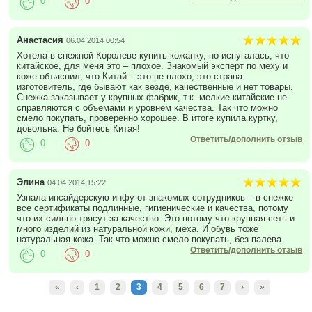
0
0
Анастасия
06.04.2014 00:54
Хотела в снежной Королеве купить кожанку, но испугалась, что
китайское, для меня это – плохое. Знакомый эксперт по меху и
коже объяснил, что Китай – это не плохо, это страна-
изготовитель, где бывают как везде, качественные и нет товары.
Снежка заказывает у крупных фабрик, т.к. мелкие китайские не
справляются с объемами и уровнем качества. Так что можно
смело покупать, проверенно хорошее. В итоге купила куртку,
довольна. Не бойтесь Китая!
Ответить/дополнить отзыв
0
0
Элина
04.04.2014 15:22
Узнала инсайдерскую инфу от знакомых сотрудников – в снежке
все сертификаты подлинные, гигиенические и качества, потому
что их сильно трясут за качество. Это потому что крупная сеть и
много изделий из натуральной кожи, меха. И обувь тоже
натуральная кожа. Так что можно смело покупать, без палева
Ответить/дополнить отзыв
0
0
«
‹
1
2
3
4
5
6
7
›
»