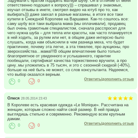
Задумали с братом подарить матери шубу. Он в отличие от меня
ответственно подошел к вопросу))) – спрашивал у знакомых,
изучал отзывы в инете, смотрел видео на ютуб про то, как
выбирать))) даже заехал в разные магазины, в итоге все таки
купили в Снеждной Королеве на Варшавке. Как-то сошлось все:
саму шубу все таки выбрала мама (мы оплачивали), продавец
был очень грамотным специалистом, сначала расспросил для
чего нужна шуба – для тепла или красоты, как часто планируется
в ней ходить, за рулем или нет, в общем даже интерсно было
слушать, когда нам объясняли в чем разница меха, что будет
практичнее, почему эта легче, а эта тяжелее, про аукционы, про
зверохозяйства…мама!!!В общем впечатление было только
благоприятное от увиденного и услышанного, гарантии
пообещали, сертификат качества торжественно вручили, а про
цену..мы уложились в 75 тысяч, и это с сезонной скидкой (-40%),
больше на неё быть не может, со слов консультанта. Надеемся,
что выбор оказался верным.
Ответить/дополнить отзыв
0
0
Олеся
28.05.2014 23:43
В Королеве есть красивая одежда «Le Monique». Рассчитана на
женщин, которым сложно найти свой размер. В ней правда
выглядишь стильно и современно. Рекомендую всем крупным
дамам.
Ответить/дополнить отзыв
0
0