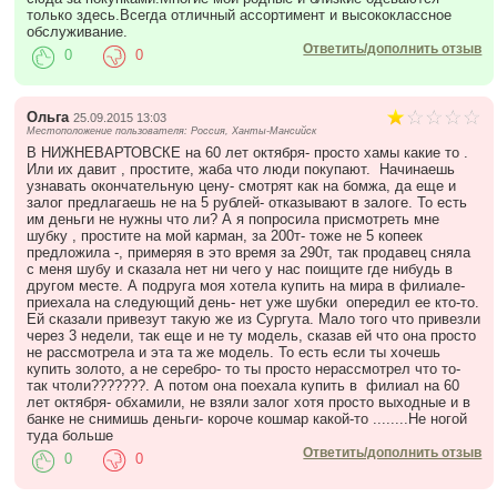
только здесь.Всегда отличный ассортимент и высококлассное
обслуживание.
Ответить/дополнить отзыв
0
0
Ольга
25.09.2015 13:03
Местоположение пользователя: Россия, Ханты-Мансийск
В НИЖНЕВАРТОВСКЕ на 60 лет октября- просто хамы какие то .
Или их давит , простите, жаба что люди покупают. Начинаешь
узнавать окончательную цену- смотрят как на бомжа, да еще и
залог предлагаешь не на 5 рублей- отказывают в залоге. То есть
им деньги не нужны что ли? А я попросила присмотреть мне
шубку , простите на мой карман, за 200т- тоже не 5 копеек
предложила -, примеряя в это время за 290т, так продавец сняла
с меня шубу и сказала нет ни чего у нас поищите где нибудь в
другом месте. А подруга моя хотела купить на мира в филиале-
приехала на следующий день- нет уже шубки опередил ее кто-то.
Ей сказали привезут такую же из Сургута. Мало того что привезли
через 3 недели, так еще и не ту модель, сказав ей что она просто
не рассмотрела и эта та же модель. То есть если ты хочешь
купить золото, а не серебро- то ты просто нерассмотрел что то-
так чтоли???????. А потом она поехала купить в филиал на 60
лет октября- обхамили, не взяли залог хотя просто выходные и в
банке не снимишь деньги- короче кошмар какой-то ........Не ногой
туда больше
Ответить/дополнить отзыв
0
0