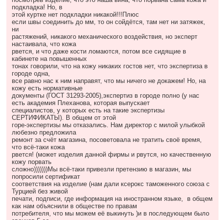
подкладка! Но, в
этой куртке нет подкладки никакой!!!Плюс
если швы соединить до мм, то он сойдётся, там нет ни затяжек,
ни
растяжений, никакого механического воздействия, но эксперт
настаивала, что кожа
рвется, и что даже кости ломаются, потом все сидящие в
кабинете на повышенных
тонах говорили, что на кожу никаких гостов нет, что экспертиза в
городе одна,
все равно нас к ним направят, что мы ничего не докажем! Но, на
кожу есть нормативные
документы (ГОСТ 31293-2005),экспертиз в городе полно (у нас
есть академия Плеханова, которая выпускает
специалистов, у которых есть на такие экспертизы
СЕРТИФИКАТЫ). В общем от этой
горе-экспертизы мы отказались. Нам директор с милой улыбкой
любезно предложила
ремонт за счёт магазина, посоветовала не тратить своё время,
что всё-таки кожа
рвется! (может изделия данной фирмы и рвутся, но качественную
кожу порвать
сложно)))))))Мы всё-таки привезли претензию в магазин, мы
попросили сертификат
соответствия на изделие (нам дали ксерокс таможенного союза с
Турцией без живой
печати, подписи, где информация на иностранном языке, в общем
как нам объяснили в обществе по правам
потребителя, что мы можем её выкинуть )и в последующем было