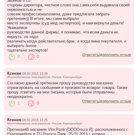
звонков 5 со
стороны директора, честное слово она сама себя выдавала своей
нервозностью и не
совсем профессионализмом, даже предлагала забрать
претензию)) В итоге, мы сами выбрали
место экспертизы (суд.мед.экспертиза), и нам вернули деньги!
Уважаемое
руководство данной фирмы, я понимаю, что всем деньги не
вернуть, но надо
различать когда действительно брак, а когда вина покупателя, и
выбирать более
тщательно экспертов!
Ответить/дополнить отзыв
0
0
Ксения
08.02.2015 13:28
Местоположение пользователя: Россия, Екатеринбург
Согласно данной претензии прошу руководство магазина
отреагировать на сообщения и произвести возврат товара. Также
прошу ответить на мои письма, которые были отправлены
неоднократно.
Ответить/дополнить отзыв
1
0
Ксения
08.02.2015 13:25
Местоположение пользователя: Россия, Екатеринбург
ПретензияВ магазине Vito Ponti (ООООльга И), расположенного г.
Екатеринбург в ТЦ Радуга Парк, 25.01.2015 г. купила