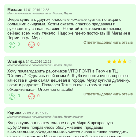
Михаил
14.01.2016 12:33
Местоположение пользователя: Россия, Пермь
Вчера купили с другом классные кожаные куртки, по акции с
большими скидками. Хотим сказать спасибо продавцам и
руководству за ваш магазин. Не читайте истеричные отзывы,
сейчас всем жить тяжело. Надо же где-то постонать!!!! Магазин в
Перми на ул.Мира.
Ответить/дополнить отзыв
0
0
Эльвира
14.01.2016 12:29
Местоположение пользователя: Россия, Пермь
Хочу поблагодарить работников VITO PONTI в Перми в ТЦ
"Столица". Оделись всей семьей! Шуба из норки очень хорошего
качества и цена самая дешевая в городе. Мужу купили дубленку,
носит и радуется. Продавец Татьяна очень грамотная и
обходительная. Огромное спасибо!
Ответить/дополнить отзыв
0
0
Карина
27.09.2015 15:12
Местоположение пользователя: Россия, Нефтеюганск
Вчера купила в вашем салоне на ул.Мира 3 прекрасную
шубу.Очень понравилось обслуживание ,продавцы
внимательные,обходительные-хочется снова и снова приходить
сюда за покупками.Многие мои родные и близкие одеваются