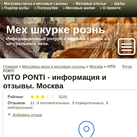
Магазины меха и меховые салоны
Меховые ателье
Шубы
Подбор шубы
Полушубки
Меховые шапки
О проекте
Мех шкурке рознь
Информационный ресурс о верхней одежде из
натурального меха.
Главная
»
Магазины меха и меховые салоны
»
Москва
»
VITO
Вход
PONTI
VITO PONTI - информация и
отзывы. Москва
Рейтинг
3(26)
Отзывов
(
,
,
21
4 положительных
9 отрицательных
8
)
нейтральных
+
Добавить отзыв