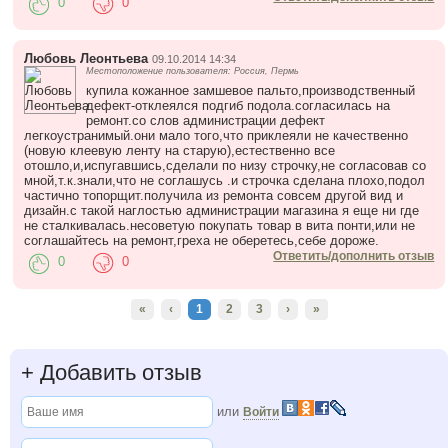
0
0
Любовь Леонтьева
09.10.2014 14:34
Местоположение пользователя: Россия, Пермь
купила кожанное замшевое пальто,производственный
дефект-отклеялся подгиб подола.согласилась на
ремонт.со слов администрации дефект
легкоустранимый.они мало того,что приклеяли не качественно
(новую клеевую ленту на старую),естественно все
отошло,и,испугавшись,сделали по низу строчку,не согласовав со
мной,т.к.знали,что не соглашусь .и строчка сделана плохо,подол
частично топорщит.получила из ремонта совсем другой вид и
дизайн.с такой наглостью администрации магазина я еще ни где
не сталкивалась.несоветую покупать товар в вита понти,или не
соглашайтесь на ремонт,греха не оберетесь,себе дороже.
Ответить/дополнить отзыв
0
0
«
‹
1
2
3
›
»
+
Добавить отзыв
или
Войти