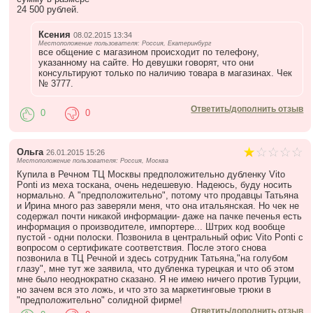
24 500 рублей.
Ксения
08.02.2015 13:34
Местоположение пользователя: Россия, Екатеринбург
все общение с магазином происходит по телефону,
указанному на сайте. Но девушки говорят, что они
консультируют только по наличию товара в магазинах. Чек
№ 3777.
Ответить/дополнить отзыв
0
0
Ольга
26.01.2015 15:26
Местоположение пользователя: Россия, Москва
Купила в Речном ТЦ Москвы предположительно дубленку Vito
Ponti из меха тоскана, очень недешевую. Надеюсь, буду носить
нормально. А "предположительно", потому что продавцы Татьяна
и Ирина много раз заверяли меня, что она итальянская. Но чек не
содержал почти никакой информации- даже на пачке печенья есть
информация о производителе, импортере... Штрих код вообще
пустой - одни полоски. Позвонила в центральный офис Vito Ponti с
вопросом о сертификате соответствия. После этого снова
позвонила в ТЦ Речной и здесь сотрудник Татьяна,"на голубом
глазу", мне тут же заявила, что дубленка турецкая и что об этом
мне было неоднократно сказано. Я не имею ничего против Турции,
но зачем вся это ложь, и что это за маркетинговые трюки в
"предположительно" солидной фирме!
Ответить/дополнить отзыв