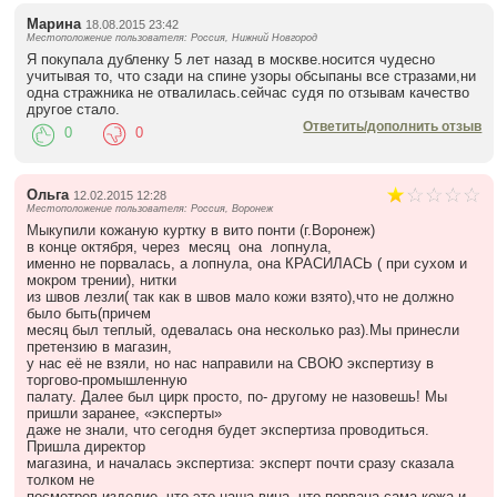
Марина
18.08.2015 23:42
Местоположение пользователя: Россия, Нижний Новгород
Я покупала дубленку 5 лет назад в москве.носится чудесно
учитывая то, что сзади на спине узоры обсыпаны все стразами,ни
одна стражника не отвалилась.сейчас судя по отзывам качество
другое стало.
Ответить/дополнить отзыв
0
0
Ольга
12.02.2015 12:28
Местоположение пользователя: Россия, Воронеж
Мыкупили кожаную куртку в вито понти (г.Воронеж)
в конце октября, через месяц она лопнула,
именно не порвалась, а лопнула, она КРАСИЛАСЬ ( при сухом и
мокром трении), нитки
из швов лезли( так как в швов мало кожи взято),что не должно
было быть(причем
месяц был теплый, одевалась она несколько раз).Мы принесли
претензию в магазин,
у нас её не взяли, но нас направили на СВОЮ экспертизу в
торгово-промышленную
палату. Далее был цирк просто, по- другому не назовешь! Мы
пришли заранее, «эксперты»
даже не знали, что сегодня будет экспертиза проводиться.
Пришла директор
магазина, и началась экспертиза: эксперт почти сразу сказала
толком не
посмотрев изделие, что это наша вина, что порвана сама кожа и