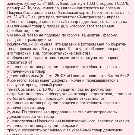
женскую куртку за 24 500 рублей, артикул Т833Т, модель ТС2076,
размер 42. Куртку неносила, магазинная этикетка не срезана.
Покупка была оплачена по банковской карте.В соответствии с п. 1
ст. 25 ФЗ «О защите прав потребителей»потребитель вправе
обменять непродовольственный товар надлежащего качества на
аналогичный товар у продавца, у которого этот товар был
приобретен, если
указанный товар не подошел по форме, габаритам, фасону,
расцветке, размеру или
комплектации. Учитывая, что магазин в котором был приобретен
товар прекратилработу, товарне был в употреблении, сохранены
его товарный вид, потребительские свойства,
фабричные ярлыки, а также имеется чек, покупатель вправе
отказаться от
исполнения договора купли-продажи и потребовать возврата
уплаченной за товар
денежной суммы (п. 2 ст. 25 ФЗ «О защите прав потребителей»).2.
Крометого, товар имеет дефекты: молния перекашивается в
правую сторону, правый рукав
тянет.Согласно ст. 18 ФЗ «О защите прав потребителей»
потребитель в случае обнаружения втоваре недостатков, если они
не были оговорены продавцом, вправе отказаться от
исполнения договора купли-продажи и потребовать возврата
уплаченной за товар
суммы. По требованию продавца и за его счет потребитель
должен возвратить товар
с недостатками.Наосновании вышеизложенного, заявляю отказ от
исполнения договора купли-продажи и
требую возвратить уплаченную за указанный товар денежную
сумму в размере