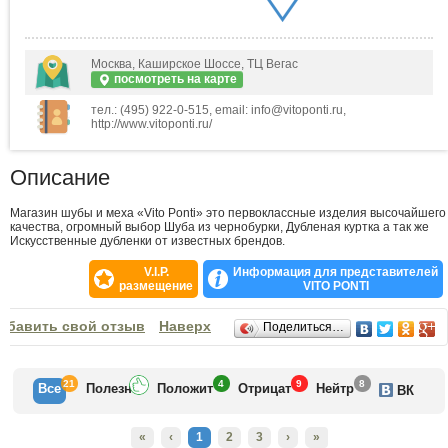
Москва, Каширское Шоссе, ТЦ Вегас
посмотреть на карте
тел.: (495) 922-0-515, email: info@vitoponti.ru,
http://www.vitoponti.ru/
Описание
Магазин шубы и меха «Vito Ponti» это первоклассные изделия высочайшего
качества, огромный выбор Шуба из чернобурки, Дубленая куртка а так же
Искусственные дубленки от известных брендов.
V.I.P.
Информация для представителей
размещение
VITO PONTI
Отзывы
обавить свой отзыв
Наверх
Поделиться…
21
4
9
8
Все
Полезн
Положит
Отрицат
Нейтр
ВК
«
‹
1
2
3
›
»