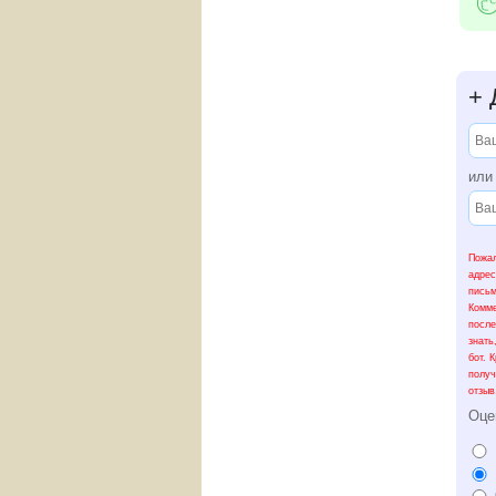
+
Д
ил
Пожал
адрес
письм
Комме
после
знать
бот. 
получ
отзыв
Оце