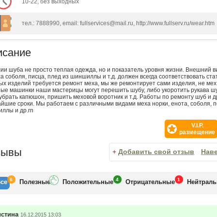
10-22, без выходных
тел.: 7888990, email: fullservices@mail.ru, http://www.fullserv.ru/wear.htm
исание
сии шуба не просто теплая одежда, но и показатель уровня жизни. Внешний 
а соболя, писца, плед из шиншиллы и т.д. должен всегда соответствовать ста
ых изделий требуется ремонт меха, мы же ремонтирует сами изделия, не ме
ые машинки наши мастерицы могут перешить шубу, либо укоротить рукава ш
 убрать капюшон, пришить меховой воротник и т.д. Работы по ремонту шуб и 
айшие сроки. Мы работаем с различными видами меха норки, енота, соболя, пе
ллы и др.rn
V.I.P.
размещение
зывы
+
Добавить свой отзыв
Нав
6
4
1
се
Полезн
ые
Положит
ельные
Отрицат
ельные
Нейтр
ал
истина
16.12.2015 13:03