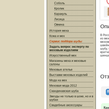
Соболь
Кролик
Каракуль
Лисица
Овчина
Оп
История меха
В Рос
Кожа и мех
из мех
Сервис подбора шубы
мехов
швейн
Задать вопрос эксперту по
шубу,
меховым изделиям
кратч
Искусственный мех
шинши
Магазины меха и меховые
салоны
Меховые ателье
Выставки меховых изделий
От
Мода на мех
Меховая мода 2012
Скандинавская шуба
В
Звезды не только в шоке, но и в
шубах
Свадебные аксессуары
Кр