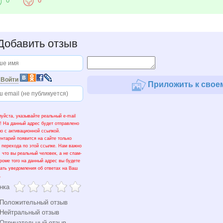
0
0
обавить отзыв
и
Войти
Приложить к своем
уйста, указывайте реальный e-mail
! На данный адрес будет отправлено
о с активационной ссылкой.
нтарий появится на сайте только
 перехода по этой ссылке. Нам важно
, что вы реальный человек, а не спам-
Кроме того на данный адрес вы будете
ать уведомления об ответах на Ваш
.
нка
Положительный отзыв
Нейтральный отзыв
Отрицательный отзыв