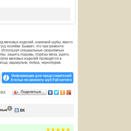
вид меховых изделий, норковой шубы, манто
тусу хозяйки. Бывает, что при ремонте
х. Используя специальные скорняжные
убы, зашить порывы, порезы меха, ушить
других меховых изделий проводятся в
сца, каракульчи, бобра, чернобурки,
Информация для представителей
Ателье по ремонту шуб Full service
ерх
Поделиться…
1
ьные
ВК