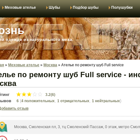
Меховые ателье
Шубы
Подбор шубы
Полушубки
ознь
й одежде из натурального меха.
ая
»
Меховые ателье
»
Москва
»
Ателье по ремонту шуб Full service
елье по ремонту шуб Full service - 
сква
йтинг
3.2(6)
зывов
(
,
,
)
6
4 положительных
1 отрицательных
1 нейтральных
Добавить отзыв
Москва, Смоленская пл, 3, тц Смоленский Пассаж, 0 этаж, метро Смо