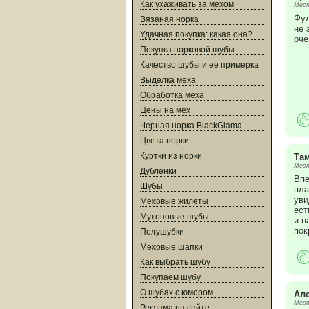
Как ухаживать за мехом
Мест
Фул
Вязаная норка
не 
Удачная покупка: какая она?
оче
Покупка норковой шубы
Качество шубы и ее примерка
Выделка меха
Обработка меха
Цены на мех
Черная норка BlackGlama
Цвета норки
Куртки из норки
Та
Мест
Дубленки
Впе
Шубы
пла
уви
Меховые жилеты
ест
Мутоновые шубы
и н
пок
Полушубки
Меховые шапки
Как выбрать шубу
Покупаем шубу
О шубах с юмором
Ал
Мест
Реклама на сайте