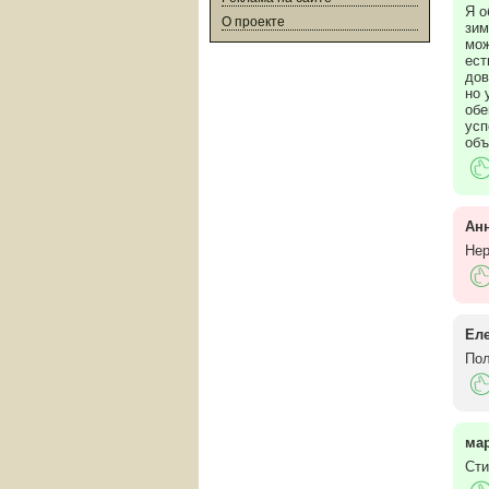
Я о
О проекте
зим
мож
ест
дов
но 
обе
усп
объ
Анн
Нер
Ел
Пол
мар
Сти