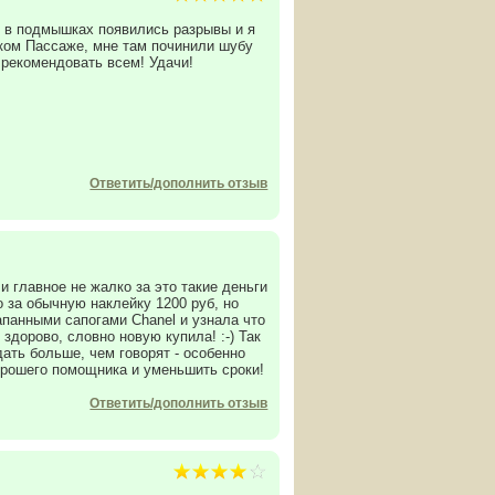
е в подмышках появились разрывы и я
ском Пассаже, мне там починили шубу
 рекомендовать всем! Удачи!
Ответить/дополнить отзыв
 главное не жалко за это такие деньги
о за обычную наклейку 1200 руб, но
апанными сапогами Chanel и узнала что
 здорово, словно новую купила! :-) Так
ать больше, чем говорят - особенно
орошего помощника и уменьшить сроки!
Ответить/дополнить отзыв