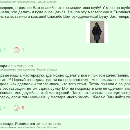
оположение пользователя: Россия, Москва
сервис, огромное Вам спасибо, что починили мою шубу! У меня на шуб
знала, что делать и куда обращаться. Нашла эту мастерскую в Смолен
нь качественно и красиво! Спасибо Вам рукодельницы! Буду Вас теперь
0
1
мара
07.07.2015 13:53
оположение пользователя: Россия, Москва
рвые нашла мастерскую, где можно сделать все и при том качественно, и
тить!!! Первый раз сдала туфли на профилактику - мне показалось мног
дела, как сделали и согласилась, что того стоит. Потом пришла с поцар
ь реставрация, потом сдала сумку Dior на покраску и мне ее сделали так
ачалась моя дружба с этой мастерской. Плохо, что иногда приходится жд
раску, сроки там большие, у мастера много работы. Желаю Вам найти х
0
0
ександр Иванченко
30.06.2015 14:38
оположение пользователя: Россия, Москва