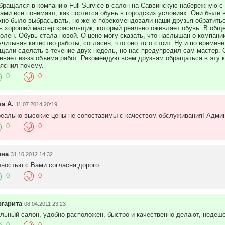
бращался в компанию Full Survice в салон на Саввинскую набережную 
ами все понимают, как портится обувь в городских условиях. Они были в
но было выбрасывать, но жене порекомендовали наши друзья обратиться
ь хороший мастер красильщик, который реально оживляет обувь. В обще
олен. Обувь стала новой. О цене могу сказать, что наслышан о компании
учитывая качество работы, согласен, что оно того стоит. Ну и по времен
щали сделать в течение двух недель, но нас предупредил сам мастер. О
евает из-за объема работ. Рекомендую всем друзьям обращаться в эту
яснил почему.
0
0
а А.
11.07.2014 20:19
еально высокие цены не сопоставимы с качеством обслуживания! Админ
0
0
ена
31.10.2012 14:32
ностью с Вами согласна,дорого.
0
0
гарита
08.04.2011 23:23
льный салон, удобно расположен, быстро и качественно делают, недеше