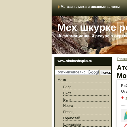
Магазины меха и меховые салоны
Мех шкурке р
Информационный ресурс о верхне
Главн
www.shubashapka.ru
Ат
Мо
Меха
Ре
Бобр
От
Енот
+
Волк
Норка
Песец
Горностай
Шиншилла