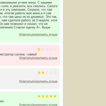
c замшевыми уггами жены. С нашими
 соли, в реагенте, все сжались. Сапоги
 в эту компанию. Сказали, что там
м, итогом работы моя жена и я сам
, что там цены не из дешевых. Это так,
и, нам сделали работу за 3 недели, хотя
н нам позвонил и сказал, что не
 компанию.Ставлю оценку 4+. Выше
Ответить/дополнить отзыв
истратор салона - хамка!
Ответить/дополнить отзыв
Ответить/дополнить отзыв
во.
Ответить/дополнить отзыв