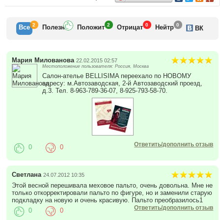
2
2
0
0
Все
Полезн
Положит
Отрицат
Нейтр
ВК
Мария Милованова
22.02.2015 02:57
Местоположение пользователя: Россия, Москва
Салон-ателье BELLISIMA переехало по НОВОМУ
адресу: м.Автозаводская, 2-й Автозаводский проезд,
д.3. Тел. 8-963-789-36-07, 8-925-793-58-70.
Ответить/дополнить отзыв
0
0
Светлана
24.07.2012 10:35
Этой весной перешивала меховое пальто, очень довольна. Мне не
только откорректировали пальто по фигуре, но и заменили старую
подкладку на новую и очень красивую. Пальто преобразилось1
Ответить/дополнить отзыв
0
0