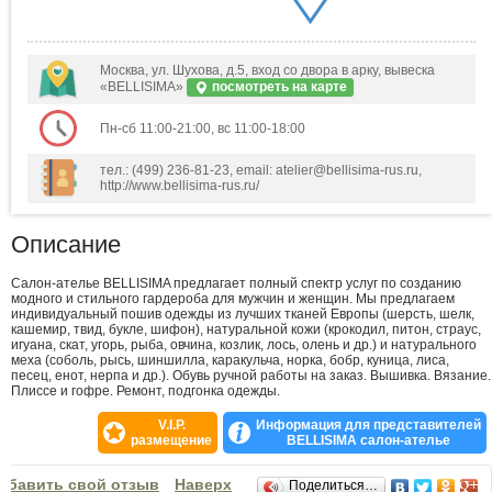
Москва, ул. Шухова, д.5, вход со двора в арку, вывеска
«BELLISIMA»
посмотреть на карте
Пн-сб 11:00-21:00, вс 11:00-18:00
тел.: (499) 236-81-23, email: atelier@bellisima-rus.ru,
http://www.bellisima-rus.ru/
Описание
Салон-ателье BELLISIMA предлагает полный спектр услуг по созданию
модного и стильного гардероба для мужчин и женщин. Мы предлагаем
индивидуальный пошив одежды из лучших тканей Европы (шерсть, шелк,
кашемир, твид, букле, шифон), натуральной кожи (крокодил, питон, страус,
игуана, скат, угорь, рыба, овчина, козлик, лось, олень и др.) и натурального
меха (соболь, рысь, шиншилла, каракульча, норка, бобр, куница, лиса,
песец, енот, нерпа и др.). Обувь ручной работы на заказ. Вышивка. Вязание.
Плиссе и гофре. Ремонт, подгонка одежды.
V.I.P.
Информация для представителей
размещение
BELLISIMA салон-ателье
Отзывы
обавить свой отзыв
Наверх
Поделиться…