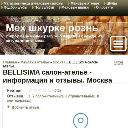
Магазины меха и меховые салоны
Меховые ателье
Шубы
Подбор шубы
Полушубки
Меховые шапки
О проекте
Мех шкурке рознь
Информационный ресурс о верхней одежде из
натурального меха.
Главная
»
Меховые ателье
»
Москва
»
BELLISIMA салон-
Вход
ателье
BELLISIMA салон-ателье -
информация и отзывы. Москва
Рейтинг
0(2)
Отзывов
(
,
,
2
2 положительных
0 отрицательных
0
)
нейтральных
+
Добавить отзыв