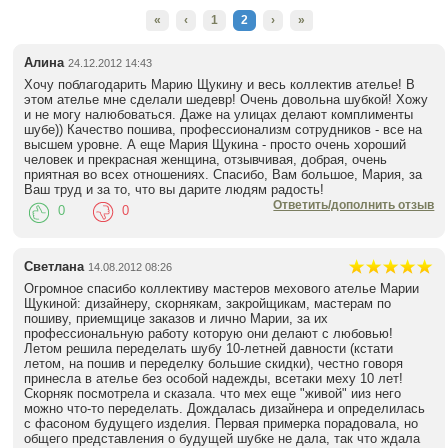
«
‹
1
2
›
»
Алина
24.12.2012 14:43
Хочу поблагодарить Марию Щукину и весь коллектив ателье! В
этом ателье мне сделали шедевр! Очень довольна шубкой! Хожу
и не могу налюбоваться. Даже на улицах делают комплименты
шубе)) Качество пошива, профессионализм сотрудников - все на
высшем уровне. А еще Мария Щукина - просто очень хороший
человек и прекрасная женщина, отзывчивая, добрая, очень
приятная во всех отношениях. Спасибо, Вам большое, Мария, за
Ваш труд и за то, что вы дарите людям радость!
Ответить/дополнить отзыв
0
0
Светлана
14.08.2012 08:26
Огромное спасибо коллективу мастеров мехового ателье Марии
Щукиной: дизайнеру, скорнякам, закройщикам, мастерам по
пошиву, приемщице заказов и лично Марии, за их
профессиональную работу которую они делают с любовью!
Летом решила переделать шубу 10-летней давности (кстати
летом, на пошив и переделку большие скидки), честно говоря
принесла в ателье без особой надежды, всетаки меху 10 лет!
Скорняк посмотрела и сказала. что мех еще "живой" ииз него
можно что-то переделать. Дождалась дизайнера и определилась
с фасоном будущего изделия. Первая примерка порадовала, но
общего представления о будущей шубке не дала, так что ждала