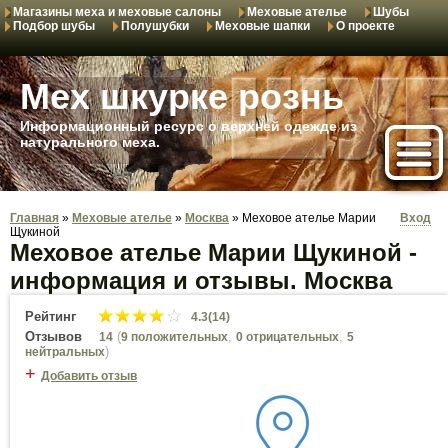
Магазины меха и меховые салоны
Меховые ателье
Шубы
Подбор шубы
Полушубки
Меховые шапки
О проекте
Мех шкурке рознь
Информационный ресурс о верхней одежде из
натурального меха.
Главная
»
Меховые ателье
»
Москва
»
Меховое ателье Марии
Вход
Щукиной
Меховое ателье Марии Щукиной -
информация и отзывы. Москва
Рейтинг
4.3(14)
Отзывов
(
,
,
14
9 положительных
0 отрицательных
5
)
нейтральных
+
Добавить отзыв