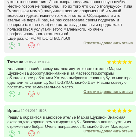
уже готовое изделия. И вот вчера получила свою новую шубку!
Честно говоря не поверила, что из того что было (полушубок, типа
"маленькая мама") получился весьма современный и милый
меховой пиджак, именно то, что я хотела. Обращаюсь в это
ателье не первый раз, не раз советовала своим подругам и
поверьте (это не пиар) все остались довольны и продолжают
пользоваться услугами этого маленького, но очень
профессионального коллектива!
Еще раз, ОГРОМНОЕ СПАСИБО!
Ответить/дополнить отзыв
0
0
Татьяна
23.05.2012 00:26
Большое спасибо всему коллективу мехового ателье Марии
Щукиной за доброту,понимание и за мастерство,которым
обладают все работники.Хотела выбросить свою шубу,но мастера
сделали из старой шубы НОВУЮ.Спасибо,Вам.Я всем советую
посетить это замечательное место.
Ответить/дополнить отзыв
0
0
Ирина
12.04.2012 15:28
Решила обратится в меховое ателье Марии Щукиной.Знакомая
сказала,что хорошо ремонтируют шубы.Заказала пошив куртки из
стриженного бобра. Очень понравилось!Спасибо Всем Мастерам!
Ответить/дополнить отзыв
0
0