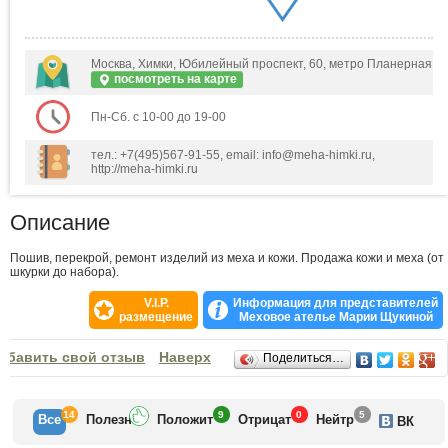
Москва, Химки, Юбилейный проспект, 60, метро Планерная
посмотреть на карте
Пн-Сб. с 10-00 до 19-00
тел.: +7(495)567-91-55, email: info@meha-himki.ru,
http://meha-himki.ru
Описание
Пошив, перекрой, ремонт изделий из меха и кожи. Продажа кожи и меха (от
шкурки до набора).
V.I.P.
Информация для представителей
размещение
Меховое ателье Марии Щукиной
Отзывы
обавить свой отзыв
Наверх
Поделиться…
14
9
0
5
Все
Полезн
Положит
Отрицат
Нейтр
ВК