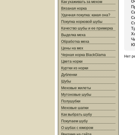
О
Как ухаживать за мехом
П
Вязаная норка
С
Удачная покупка: какая она?
С
Покупка норковой шубы
С
Качество шубы и ее примерка
Т
Х
Выделка меха
Ч
Обработка меха
Ю
Цены на мех
Черная норка BlackGlama
Нет р
Цвета норки
Куртки из норки
Дубленки
Шубы
Меховые жилеты
Мутоновые шубы
Полушубки
Меховые шапки
Как выбрать шубу
Покупаем шубу
О шубах с юмором
Реклама на сайте