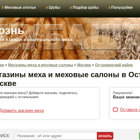
Меховые ателье
Шубы
Подбор шубы
Полушубки
ознь
й одежде из натурального меха.
ая
»
Магазины меха и меховые салоны
»
Москва
»
Останкинский район
газины меха и меховые салоны в Ос
скве
те магазин меха? Добавьте магазин, поделитесь
Покупатель!
Ваше мнени
рмацией с остальными!
Оставьте 
Добавить магазин меха
иск