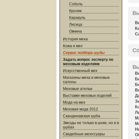
Соболь
Кролик
Вы
Каракуль
В
Лисица
К
Овчина
С
История меха
Кожа и мех
Со
Сервис подбора шубы
Задать вопрос эксперту по
меховым изделиям
Вы
Искусственный мех
В
Магазины меха и меховые
Б
салоны
Б
Меховые ателье
В
Выставки меховых изделий
Д
З
Мода на мех
К
Меховая мода 2012
Л
Скандинавская шуба
М
Звезды не только в шоке, но и в
М
шубах
Н
Свадебные аксессуары
О