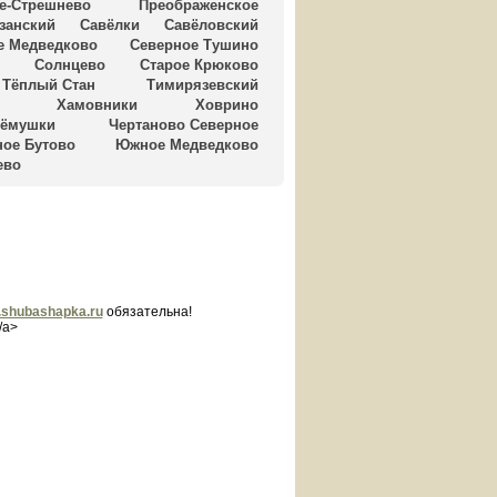
е-Стрешнево
Преображенское
занский
Савёлки
Савёловский
е Медведково
Северное Тушино
и
Солнцево
Старое Крюково
Тёплый Стан
Тимирязевский
Хамовники
Ховрино
рёмушки
Чертаново Северное
ое Бутово
Южное Медведково
ево
shubashapka.ru
обязательна!
/a>