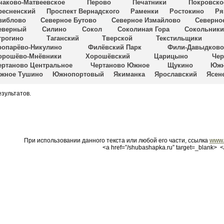
чаково-Матвеевское
Перово
Печатники
Покровско
ресненский
Проспект Вернадского
Раменки
Ростокино
Ря
виблово
Северное Бутово
Северное Измайлово
Северно
еверный
Силино
Сокол
Соколиная Гора
Сокольник
трогино
Таганский
Тверской
Текстильщики
ропарёво-Никулино
Филёвский Парк
Фили-Давыдково
орошёво-Мнёвники
Хорошёвский
Царицыно
Че
ертаново Центральное
Чертаново Южное
Щукино
Южн
жное Тушино
Южнопортовый
Якиманка
Ярославский
Ясен
езультатов.
При использовании данного текста или любой его части, ссылка
www.
<a href=”/shubashapka.ru” target=_blank> <