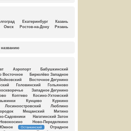
лгоград
Екатеринбург
Казань
Омск
Ростов-на-Дону
Рязань
названию
ат
Аэропорт
Бабушкинский
о Восточное
Бирюлёво Западное
Войковский
Восточное Дегунино
нский
Головинский
Гольяново
москворечье
Западное Дегунино
ово
Коптево
Косино-Ухтомский
зьминки
Кунцево
Куркино
Лосиноостровский
Люблино
городок
Мещанский
Митино
но-Садовники
Нагатинский Затон
Новокосино
Ново-Переделкино
 Южное
Отрадное
Останкинский