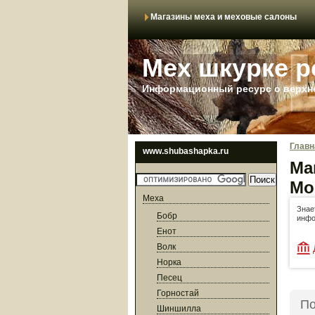
Магазины меха и меховые салоны
Мех шкурке р
Информационный ресурс о верхне
Главн
www.shubashapka.ru
Ма
Мо
Меха
Знае
Бобр
инфо
Енот
Волк
Норка
Песец
Горностай
По
Шиншилла