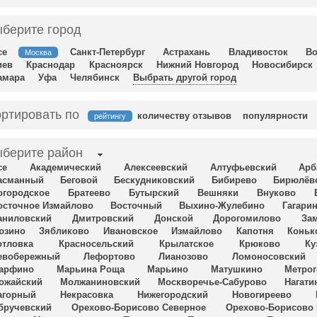
берите город
се
Санкт-Петербург
Астрахань
Владивосток
Во
Москва
иев
Краснодар
Красноярск
Нижний Новгород
Новосибирск
амара
Уфа
Челябинск
Выбрать другой город
ртировать по
количеству отзывов
популярности
рейтингу
берите район
се
Академический
Алексеевский
Алтуфьевский
Арб
асманный
Беговой
Бескудниковский
Бибирево
Бирюлёв
огородское
Братеево
Бутырский
Вешняки
Внуково
осточное Измайлово
Восточный
Выхино-Жулебино
Гагари
аниловский
Дмитровский
Донской
Дорогомилово
За
юзино
Зябликово
Ивановское
Измайлово
Капотня
Коньк
отловка
Красносельский
Крылатское
Крюково
Ку
евобережный
Лефортово
Лианозово
Ломоносовский
арфино
Марьина Роща
Марьино
Матушкино
Метро
ожайский
Молжаниновский
Москворечье-Сабурово
Нагати
агорный
Некрасовка
Нижегородский
Новогиреево
бручевский
Орехово-Борисово Северное
Орехово-Борисово