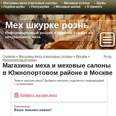
Магазины меха и меховые салоны
Меховые ателье
Шубы
Подбор шубы
Полушубки
Меховые шапки
О проекте
Мех шкурке рознь
Информационный ресурс о верхней одежде из
натурального меха.
Главная
»
Магазины меха и меховые салоны
»
Москва
»
Вход
Южнопортовый район
Магазины меха и меховые салоны
в Южнопортовом районе в Москве
Знаете магазин меха? Добавьте магазин, поделитесь информацией
с остальными!
Добавить магазин меха
Покупатель!
Ваше мнение важно!