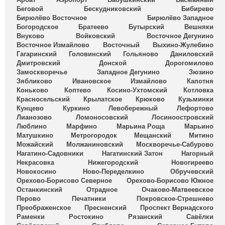
Беговой
Бескудниковский
Бибирево
Бирюлёво Восточное
Бирюлёво Западное
Богородское
Братеево
Бутырский
Вешняки
Внуково
Войковский
Восточное Дегунино
Восточное Измайлово
Восточный
Выхино-Жулебино
Гагаринский
Головинский
Гольяново
Даниловский
Дмитровский
Донской
Дорогомилово
Замоскворечье
Западное Дегунино
Зюзино
Зябликово
Ивановское
Измайлово
Капотня
Коньково
Коптево
Косино-Ухтомский
Котловка
Красносельский
Крылатское
Крюково
Кузьминки
Кунцево
Куркино
Левобережный
Лефортово
Лианозово
Ломоносовский
Лосиноостровский
Люблино
Марфино
Марьина Роща
Марьино
Матушкино
Метрогородок
Мещанский
Митино
Можайский
Молжаниновский
Москворечье-Сабурово
Нагатино-Садовники
Нагатинский Затон
Нагорный
Некрасовка
Нижегородский
Новогиреево
Новокосино
Ново-Переделкино
Обручевский
Орехово-Борисово Северное
Орехово-Борисово Южное
Останкинский
Отрадное
Очаково-Матвеевское
Перово
Печатники
Покровское-Стрешнево
Преображенское
Пресненский
Проспект Вернадского
Раменки
Ростокино
Рязанский
Савёлки