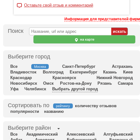
Оставьте свой отзыв и комментарий
Информация для представителей фирм
Поиск
на карте
Выберите город
Все
Санкт-Петербург
Астрахань
Москва
Владивосток
Волгоград
Екатеринбург
Казань
Киев
Краснодар
Красноярск
Нижний Новгород
Новосибирск
Омск
Ростов-на-Дону
Рязань
Самара
Уфа
Челябинск
Выбрать другой город
Сортировать по
количеству отзывов
рейтингу
популярности
названию
Выберите район
Все
Академический
Алексеевский
Алтуфьевский
Арбат
Аэропорт
Бабушкинский
Басманный