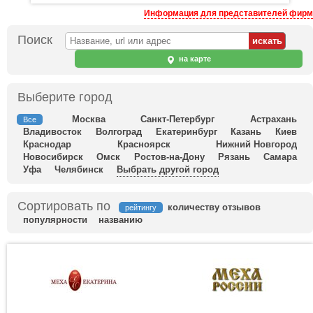
Информация для представителей фирм
Поиск
на карте
Выберите город
Москва
Санкт-Петербург
Астрахань
Все
Владивосток
Волгоград
Екатеринбург
Казань
Киев
Краснодар
Красноярск
Нижний Новгород
Новосибирск
Омск
Ростов-на-Дону
Рязань
Самара
Уфа
Челябинск
Выбрать другой город
Сортировать по
количеству отзывов
рейтингу
популярности
названию