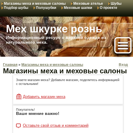
Магазины меха и меховые салоны
Меховые ателье
Шубы
Подбор шубы
Полушубки
Меховые шапки
О проекте
Мех шкурке рознь
Информационный ресурс о верхней одежде из
натурального меха.
Главная
»
Магазины меха и меховые салоны
Вход
Магазины меха и меховые салоны
Знаете магазин меха? Добавьте магазин, поделитесь информацией
с остальными!
Добавить магазин меха
Покупатель!
Ваше мнение важно!
Оставьте свой отзыв и комментарий