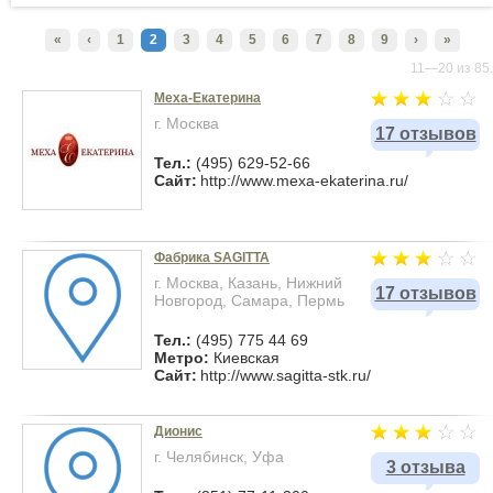
«
‹
1
2
3
4
5
6
7
8
9
›
»
11—20 из 85.
Меха-Екатерина
г. Москва
17 отзывов
Тел.:
(495) 629-52-66
Сайт:
http://www.mexa-ekaterina.ru/
Фабрика SAGITTA
г. Москва, Казань, Нижний
17 отзывов
Новгород, Самара, Пермь
Тел.:
(495) 775 44 69
Метро:
Киевская
Сайт:
http://www.sagitta-stk.ru/
Дионис
г. Челябинск, Уфа
3 отзыва