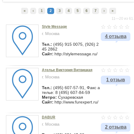
«
‹
1
2
3
4
5
6
7
›
»
11—20 из 61.
Style Message
г. Москва
4 отзыва
Тел.:
(495) 915 0075, (926) 2
45 2862
Сайт:
http://stylemessage.ru/
Ателье Виктория Витвицкая
г. Москва
1 отзыв
Тел.:
(495) 607-57-91, Факс а
телье: 8 (495) 607-84-59
Метро:
Сухаревская
Сайт:
http://www.furexpert.ru/
DABUR
г. Москва
2 отзыва