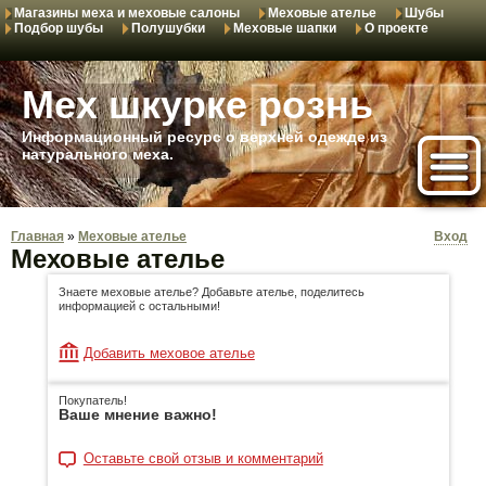
Магазины меха и меховые салоны
Меховые ателье
Шубы
Подбор шубы
Полушубки
Меховые шапки
О проекте
Мех шкурке рознь
Информационный ресурс о верхней одежде из
натурального меха.
Главная
»
Меховые ателье
Вход
Меховые ателье
Знаете меховые ателье? Добавьте ателье, поделитесь
информацией с остальными!
Добавить меховое ателье
Покупатель!
Ваше мнение важно!
Оставьте свой отзыв и комментарий